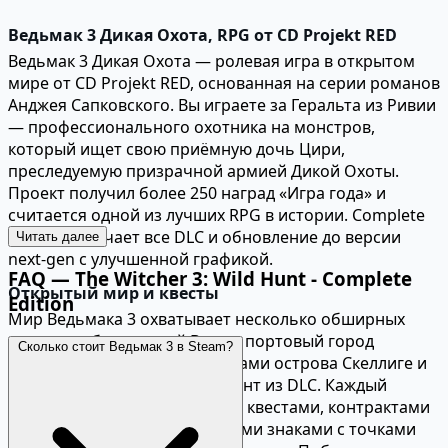
Ведьмак 3 Дикая Охота, RPG от CD Projekt RED
Ведьмак 3 Дикая Охота — ролевая игра в открытом
мире от CD Projekt RED, основанная на серии романов
Анджея Сапковского. Вы играете за Геральта из Ривии
— профессионального охотника на монстров,
который ищет свою приёмную дочь Цири,
преследуемую призрачной армией Дикой Охоты.
Проект получил более 250 наград «Игра года» и
считается одной из лучших RPG в истории. Complete
Edition включает все DLC и обновление до версии
Читать далее
next-gen с улучшенной графикой.
FAQ — The Witcher 3: Wild Hunt - Complete
Открытый мир и квесты
Edition
Мир Ведьмака 3 охватывает несколько обширных
регионов: болотистый Велен, портовый город
Сколько стоит Ведьмак 3 в Steam?
Новиград, продуваемые ветрами острова Скеллиге и
живописное герцогство Туссент из DLC. Каждый
регион наполнен побочными квестами, контрактами
на монстров, вопросительными знаками с точками