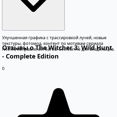
Улучшенная графика с трассировкой лучей, новые
текстуры, фотомод, контент по мотивам сериала
Отзывы о The Witcher 3: Wild Hunt
Netflix, исправления багов. Бесплатно для владельцев.
- Complete Edition
0