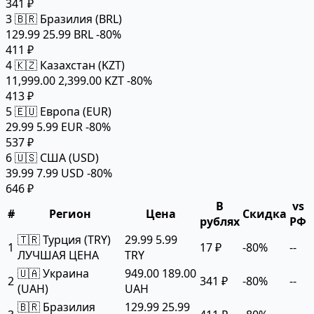
341 ₽
3
🇧🇷 Бразилия (BRL)
129.99
25.99 BRL
-80%
411 ₽
4
🇰🇿 Казахстан (KZT)
11,999.00
2,399.00 KZT
-80%
413 ₽
5
🇪🇺 Европа (EUR)
29.99
5.99 EUR
-80%
537 ₽
6
🇺🇸 США (USD)
39.99
7.99 USD
-80%
646 ₽
В
vs
#
Регион
Цена
Скидка
рублях
РФ
🇹🇷 Турция (TRY)
29.99
5.99
1
17 ₽
-80%
--
ЛУЧШАЯ ЦЕНА
TRY
🇺🇦 Украина
949.00
189.00
2
341 ₽
-80%
--
(UAH)
UAH
🇧🇷 Бразилия
129.99
25.99