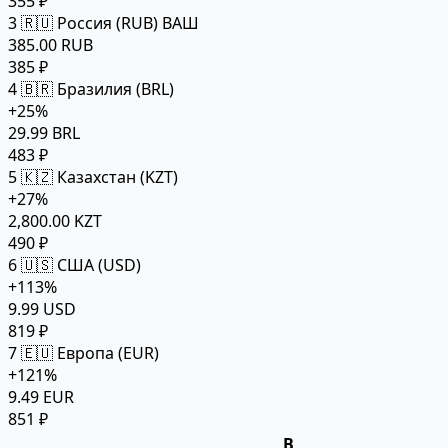
355 ₽
3
🇷🇺 Россия (RUB)
ВАШ
385.00 RUB
385 ₽
4
🇧🇷 Бразилия (BRL)
+25%
29.99 BRL
483 ₽
5
🇰🇿 Казахстан (KZT)
+27%
2,800.00 KZT
490 ₽
6
🇺🇸 США (USD)
+113%
9.99 USD
819 ₽
7
🇪🇺 Европа (EUR)
+121%
9.49 EUR
851 ₽
В