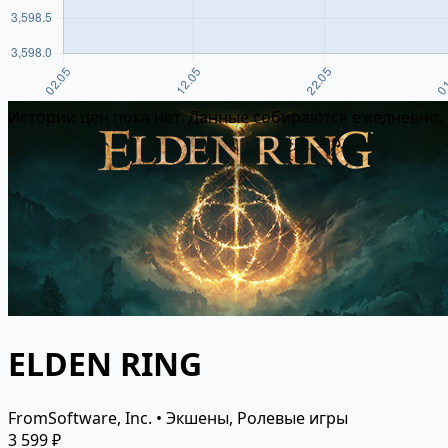
Истории цен пока нет. Данные собираются ежедневно.
ELDEN RING
FromSoftware, Inc. • Экшены, Ролевые игры
3 599 ₽