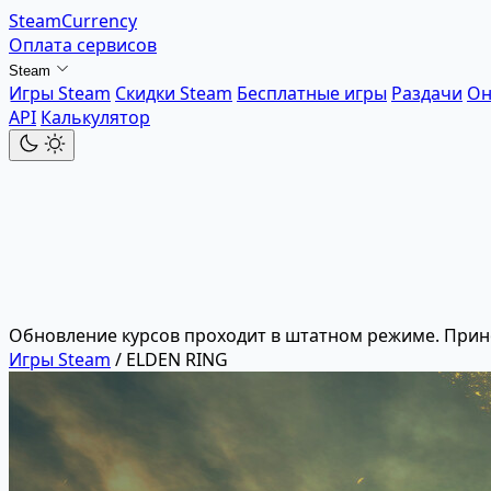
SteamCurrency
Оплата сервисов
Steam
Игры Steam
Скидки Steam
Бесплатные игры
Раздачи
Он
API
Калькулятор
Обновление курсов проходит в штатном режиме. Прин
Игры Steam
/
ELDEN RING