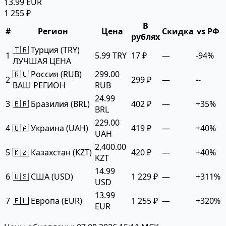
13.99 EUR
1 255 ₽
В
#
Регион
Цена
Скидка
vs РФ
рублях
🇹🇷 Турция (TRY)
1
5.99 TRY
17 ₽
—
-94%
ЛУЧШАЯ ЦЕНА
🇷🇺 Россия (RUB)
299.00
2
299 ₽
—
--
ВАШ РЕГИОН
RUB
24.99
3
🇧🇷 Бразилия (BRL)
402 ₽
—
+35%
BRL
229.00
4
🇺🇦 Украина (UAH)
419 ₽
—
+40%
UAH
2,400.00
5
🇰🇿 Казахстан (KZT)
420 ₽
—
+40%
KZT
14.99
6
🇺🇸 США (USD)
1 229 ₽
—
+311%
USD
13.99
7
🇪🇺 Европа (EUR)
1 255 ₽
—
+320%
EUR