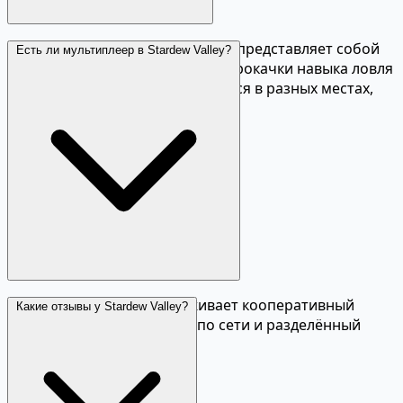
Купите удочку у Вилли. Рыбалка представляет собой
Есть ли мультиплеер в Stardew Valley?
мини-игру с полосой. По мере прокачки навыка ловля
упрощается. Разная рыба ловится в разных местах,
сезонах и в разное время суток.
Да, Stardew Valley поддерживает кооперативный
Какие отзывы у Stardew Valley?
мультиплеер до 4 игроков по сети и разделённый
экран на одном ПК.