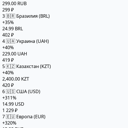
299.00 RUB
299 ₽
3
🇧🇷 Бразилия (BRL)
+35%
24.99 BRL
402 ₽
4
🇺🇦 Украина (UAH)
+40%
229.00 UAH
419 ₽
5
🇰🇿 Казахстан (KZT)
+40%
2,400.00 KZT
420 ₽
6
🇺🇸 США (USD)
+311%
14.99 USD
1 229 ₽
7
🇪🇺 Европа (EUR)
+320%