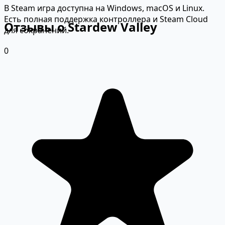
В Steam игра доступна на Windows, macOS и Linux.
Есть полная поддержка контроллера и Steam Cloud
Отзывы о Stardew Valley
для сохранений.
0