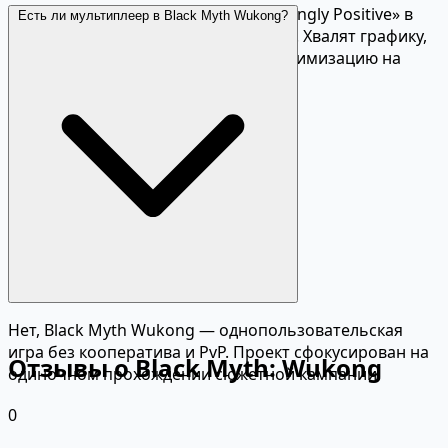
Игра получила рейтинг «Overwhelmingly Positive» в
Есть ли мультиплеер в Black Myth Wukong?
Steam. Высокие оценки на Metacritic. Хвалят графику,
бои и дизайн боссов. Критикуют оптимизацию на
старых видеокартах.
Нет, Black Myth Wukong — однопользовательская
игра без кооператива и PvP. Проект сфокусирован на
Отзывы о Black Myth: Wukong
одиночном прохождении сюжетной кампании.
0