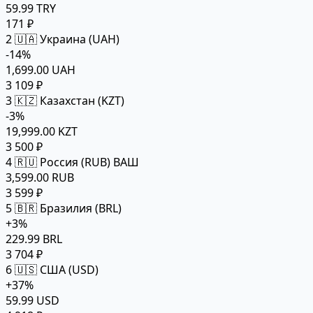
59.99 TRY
171 ₽
2
🇺🇦 Украина (UAH)
-14%
1,699.00 UAH
3 109 ₽
3
🇰🇿 Казахстан (KZT)
-3%
19,999.00 KZT
3 500 ₽
4
🇷🇺 Россия (RUB)
ВАШ
3,599.00 RUB
3 599 ₽
5
🇧🇷 Бразилия (BRL)
+3%
229.99 BRL
3 704 ₽
6
🇺🇸 США (USD)
+37%
59.99 USD