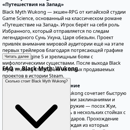
«Путешествия на Запад»
Black Myth Wukong — экшен-RPG от китайской студии
Game Science, основанный на классическом романе
«Путешествие на Запад». Игрок берёт на себя роль
Избранного, который отправляется по следам
легендарного Сунь Укуна, Царя обезьян. Проект
привлёк внимание мировой аудитории ещё на этапе
первых трейлеров благодаря потрясающей графике
на Unreal Engine 5 и зрелищным боям с
Читать далее
мифологическими существами. После выхода Black
FAQ — Black Myth: Wukong
Myth Wukong стал одним из самых продаваемых
проектов в истории Steam.
Сколько стоит Black Myth Wukong?
Боевая система и прохождение
Боевая система Black Myth Wukong сочетает быструю
ближнюю боевку с магическими заклинаниями и
трансформациями. Главное оружие — посох Жуи,
который можно использовать в нескольких стойках с
различными комбинациями ударов. Прохождение
игры включает шесть глав, каждая из которых