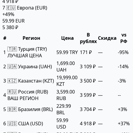
4 918 ₽
7
🇪🇺 Европа (EUR)
+49%
59.99 EUR
5 380 ₽
В
vs
#
Регион
Цена
Скидка
рублях
РФ
🇹🇷 Турция (TRY)
1
59.99 TRY
171 ₽
—
-95%
ЛУЧШАЯ ЦЕНА
1,699.00
2
🇺🇦 Украина (UAH)
3 109 ₽
—
-14%
UAH
19,999.00
3
🇰🇿 Казахстан (KZT)
3 500 ₽
—
-3%
KZT
🇷🇺 Россия (RUB)
3,599.00
4
3 599 ₽
—
--
ВАШ РЕГИОН
RUB
229.99
5
🇧🇷 Бразилия (BRL)
3 704 ₽
—
+3%
BRL
59.99
6
🇺🇸 США (USD)
4 918 ₽
—
+37%
USD