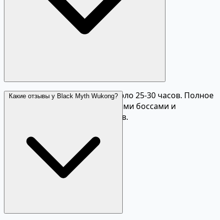
доступна только на Windows.
Основной сюжет занимает около 25-30 часов. Полное
Какие отзывы у Black Myth Wukong?
прохождение со всеми скрытыми боссами и
секретами — около 50-60 часов.