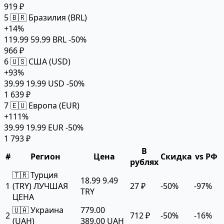
919 ₽
5
🇧🇷 Бразилия (BRL)
+14%
119.99
59.99 BRL
-50%
966 ₽
6
🇺🇸 США (USD)
+93%
39.99
19.99 USD
-50%
1 639 ₽
7
🇪🇺 Европа (EUR)
+111%
39.99
19.99 EUR
-50%
1 793 ₽
В
#
Регион
Цена
Скидка
vs РФ
рублях
🇹🇷 Турция
18.99
9.49
1
(TRY)
ЛУЧШАЯ
27 ₽
-50%
-97%
TRY
ЦЕНА
🇺🇦 Украина
779.00
2
712 ₽
-50%
-16%
(UAH)
389.00 UAH