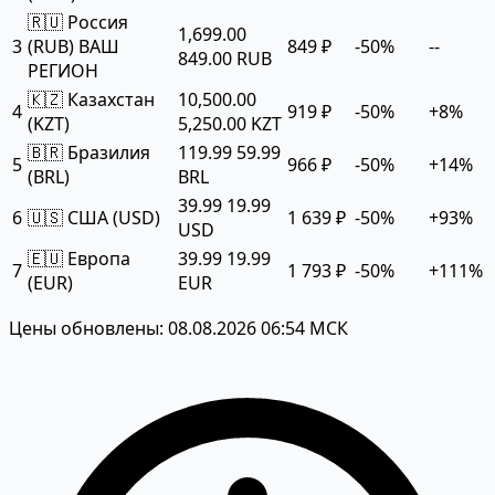
🇷🇺 Россия
1,699.00
3
(RUB)
ВАШ
849 ₽
-50%
--
849.00 RUB
РЕГИОН
🇰🇿 Казахстан
10,500.00
4
919 ₽
-50%
+8%
(KZT)
5,250.00 KZT
🇧🇷 Бразилия
119.99
59.99
5
966 ₽
-50%
+14%
(BRL)
BRL
39.99
19.99
6
🇺🇸 США (USD)
1 639 ₽
-50%
+93%
USD
🇪🇺 Европа
39.99
19.99
7
1 793 ₽
-50%
+111%
(EUR)
EUR
Цены обновлены: 08.08.2026 06:54 МСК