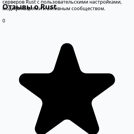
серверов Rust с пользовательскими настройками,
Отзывы о Rust
модификациями и активным сообществом.
0