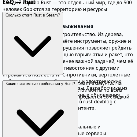
FAQ — Rust
Каждый сервер Rust — это отдельный мир, где до 500
человек борются за территорию и ресурсы
одновременно.
Сколько стоит Rust в Steam?
Геймплей и механики выживания
Основа Rust — крафт и строительство. Из дерева,
камня и металла вы создаёте инструменты, оружие и
целые базы. Система разрушения позволяет рейдить
чужие постройки с помощью взрывчатки и ракет, что
делает защиту базы не менее важной задачей, чем её
возведение. Помимо противостояния с другими
игроками, в Rust есть NPC-противники, вертолётные
рейды, подводные лаборатории и электрические
Цена Rust зависит от региона Steam-аккаунта. На
Какие системные требования у Rust?
системы для автоматизации базы. Разработчики из
нашем сайте можно сравнить стоимость по всем
Facepunch выпускают ежемесячные обновления,
регионам. Игра периодически продаётся со скидкой
каждое из которых освещается в rust devblog с
до 50%.
описанием новых механик и контента.
Сервера Rust и комьюнити
Сервера Rust делятся на официальные и
пользовательские. Официальные серверы