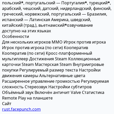
польский
*
, португальский — Португалия
*
, турецкий
*
,
арабский, чешский, датский, нидерландский, финский,
греческий, норвежский, португальский — Бразилия,
испанский — Латинская Америка, шведский,
китайский (трад.), вьетнамский
*
озвучивание
доступно на этих языках
Особенности
Для нескольких игроков
MMO
Игрок против игрока
Игрок против игрока (по сети)
Кооператив
Кооператив (по сети)
Кросс-платформенный
мультиплеер
Достижения Steam
Коллекционные
карточки Steam
Мастерская Steam
Внутриигровые
покупки
Регулируемый размер текста
Настройки
движения камеры
Альтернативные цвета
Расширенное управление громкостью
Регулируемая
сложность
Стереозвук
Настройки субтитров
Объёмный звук
Включён античит Valve
Статистика
Remote Play на планшете
Сайт
rust.facepunch.com