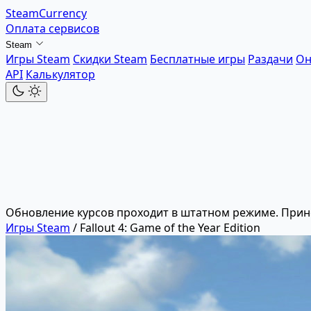
SteamCurrency
Оплата сервисов
Steam
Игры Steam
Скидки Steam
Бесплатные игры
Раздачи
Он
API
Калькулятор
Обновление курсов проходит в штатном режиме. Прин
Игры Steam
/
Fallout 4: Game of the Year Edition