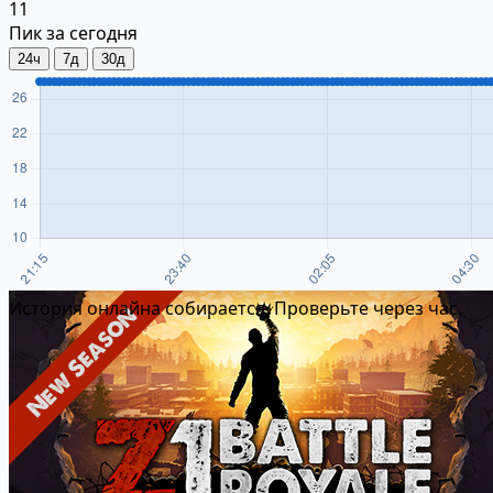
11
Пик за сегодня
24ч
7д
30д
История онлайна собирается. Проверьте через час.