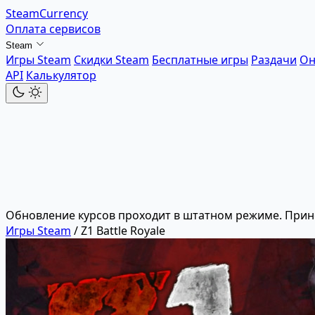
SteamCurrency
Оплата сервисов
Steam
Игры Steam
Скидки Steam
Бесплатные игры
Раздачи
Он
API
Калькулятор
Обновление курсов проходит в штатном режиме. Прин
Игры Steam
/
Z1 Battle Royale