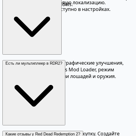
русскую озвучку и текстовую локализацию.
доступна только на Windows.
Переключение языка доступно в настройках.
На Nexus Mods доступны графические улучшения,
Есть ли мультиплеер в RDR2?
скрипт-моды через Lenny's Mod Loader, режим
фотографии, новые модели лошадей и оружия.
Да, Red Dead Online включён в покупку. Создайте
Какие отзывы у Red Dead Redemption 2?