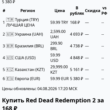
5 380 ₽
В
vs
#
Регион
Цена
Скидка
рублях
РФ
🇹🇷 Турция (TRY)
1
59.99 TRY
168 ₽
—
--
ЛУЧШАЯ ЦЕНА
2,599.00
2
🇺🇦 Украина (UAH)
4 693 ₽
—
--
UAH
299.90
3
🇧🇷 Бразилия (BRL)
4 738 ₽
—
--
BRL
59.99
4
🇺🇸 США (USD)
4 848 ₽
—
--
USD
29,999.00
5
🇰🇿 Казахстан (KZT)
5 161 ₽
—
--
KZT
6
🇪🇺 Европа (EUR)
59.99 EUR
5 380 ₽
—
--
Цены обновлены: 04.08.2026 17:20 МСК
Купить Red Dead Redemption 2 за
168 ₽