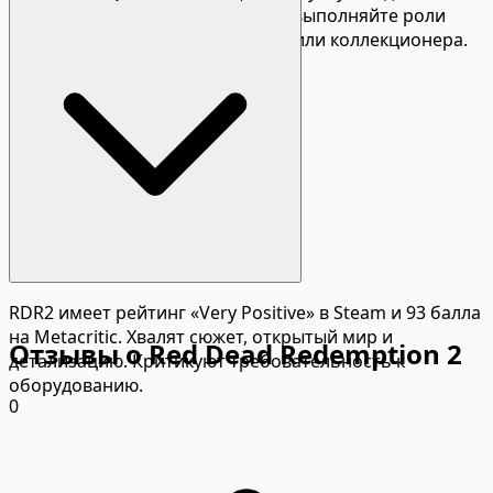
персонажа, играйте с друзьями, выполняйте роли
охотника за головами, торговца или коллекционера.
RDR2 имеет рейтинг «Very Positive» в Steam и 93 балла
на Metacritic. Хвалят сюжет, открытый мир и
Отзывы о Red Dead Redemption 2
детализацию. Критикуют требовательность к
оборудованию.
0