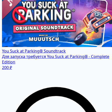
You Suck at Parking® Soundtrack
Для запуска требуется You Suck at Parking® - Complete
Edition
200 ₽