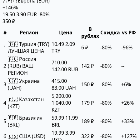
7
🇪🇺 Европа (EUR)
+146%
19.50
3.90 EUR
-80%
350 ₽
В
#
Регион
Цена
Скидка
vs РФ
рублях
🇹🇷 Турция (TRY)
10.49
2.09
1
6 ₽
-80%
-96%
ЛУЧШАЯ ЦЕНА
TRY
🇷🇺 Россия
710.00
2
(RUB)
ВАШ
142 ₽
-80%
--
142.00 RUB
РЕГИОН
🇺🇦 Украина
415.00
3
150 ₽
-80%
+6%
(UAH)
83.00 UAH
5,200.00
🇰🇿 Казахстан
4
1,040.00
179 ₽
-80%
+26%
(KZT)
KZT
🇧🇷 Бразилия
59.99
11.99
5
189 ₽
-80%
+33%
(BRL)
BRL
19.99
3.99
6
🇺🇸 США (USD)
322 ₽
-80%
+127%
USD