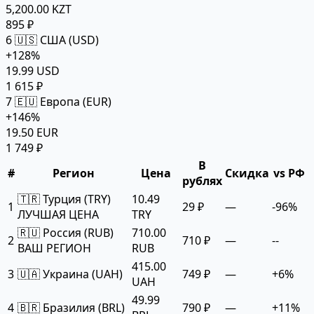
5,200.00 KZT
895 ₽
6
🇺🇸 США (USD)
+128%
19.99 USD
1 615 ₽
7
🇪🇺 Европа (EUR)
+146%
19.50 EUR
1 749 ₽
В
#
Регион
Цена
Скидка
vs РФ
рублях
🇹🇷 Турция (TRY)
10.49
1
29 ₽
—
-96%
ЛУЧШАЯ ЦЕНА
TRY
🇷🇺 Россия (RUB)
710.00
2
710 ₽
—
--
ВАШ РЕГИОН
RUB
415.00
3
🇺🇦 Украина (UAH)
749 ₽
—
+6%
UAH
49.99
4
🇧🇷 Бразилия (BRL)
790 ₽
—
+11%