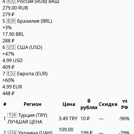
4
🇷🇺 Россия (RUB)
ВАШ
279.00 RUB
279 ₽
5
🇧🇷 Бразилия (BRL)
+3%
17.90 BRL
288 ₽
6
🇺🇸 США (USD)
+47%
4.99 USD
409 ₽
7
🇪🇺 Европа (EUR)
+60%
4.99 EUR
448 ₽
В
vs
#
Регион
Цена
Скидка
рублях
РФ
🇹🇷 Турция (TRY)
1
3.49 TRY
10 ₽
—
-96%
ЛУЧШАЯ ЦЕНА
109.00
2
🇺🇦 Украина (UAH)
199 ₽
—
-29%