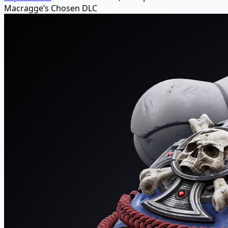
Macragge’s Chosen DLC