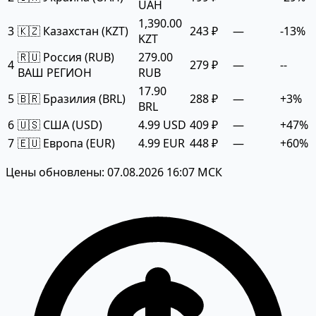
UAH
1,390.00
3
🇰🇿 Казахстан (KZT)
243 ₽
—
-13%
KZT
🇷🇺 Россия (RUB)
279.00
4
279 ₽
—
--
ВАШ РЕГИОН
RUB
17.90
5
🇧🇷 Бразилия (BRL)
288 ₽
—
+3%
BRL
6
🇺🇸 США (USD)
4.99 USD
409 ₽
—
+47%
7
🇪🇺 Европа (EUR)
4.99 EUR
448 ₽
—
+60%
Цены обновлены: 07.08.2026 16:07 МСК