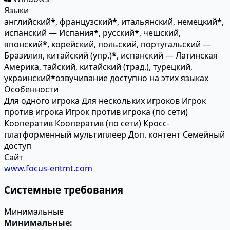
Языки
английский
*
, французский
*
, итальянский, немецкий
*
,
испанский — Испания
*
, русский
*
, чешский,
японский
*
, корейский, польский, португальский —
Бразилия, китайский (упр.)
*
, испанский — Латинская
Америка, тайский, китайский (трад.), турецкий,
украинский
*
озвучивание доступно на этих языках
Особенности
Для одного игрока
Для нескольких игроков
Игрок
против игрока
Игрок против игрока (по сети)
Кооператив
Кооператив (по сети)
Кросс-
платформенный мультиплеер
Доп. контент
Семейный
доступ
Сайт
www.focus-entmt.com
Системные требования
Минимальные
Минимальные: