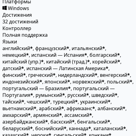
Платформы
Windows
Достижения
32 достижений
Контроллер
Полная поддержка
Языки
английский
*
, французский
*
, итальянский
*
,
немецкий
*
, испанский — Испания
*
, болгарский
*
,
китайский (упр.)
*
, китайский (трад.)
*
, корейский
*
,
датский
*
, испанский — Латинская Америка
*
,
финский
*
, греческий
*
, нидерландский
*
, венгерский
*
,
индонезийский
*
, японский
*
, норвежский
*
, польский
*
,
португальский — Бразилия
*
, португальский —
Португалия
*
, румынский
*
, русский
*
, шведский
*
,
тайский
*
, чешский
*
, турецкий
*
, украинский
*
,
вьетнамский
*
, арабский
*
, африкаанс
*
, албанский
*
,
амхарский
*
, армянский
*
, ассамский
*
,
азербайджанский
*
, баскский
*
, бенгальский
*
,
беларуский
*
, боснийский
*
, каннада
*
, каталанский
*
,
казахский
*
, чероки
*
, сингальский
*
, конкани
*
,