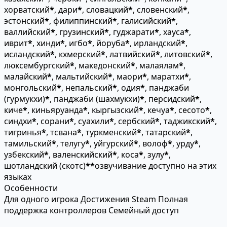
хорватский
*
, дари
*
, словацкий
*
, словенский
*
,
эстонский
*
, филиппинский
*
, галисийский
*
,
валлийский
*
, грузинский
*
, гуджарати
*
, хауса
*
,
иврит
*
, хинди
*
, игбо
*
, йоруба
*
, ирландский
*
,
исландский
*
, кхмерский
*
, латвийский
*
, литовский
*
,
люксембургский
*
, македонский
*
, малаялам
*
,
малайский
*
, мальтийский
*
, маори
*
, маратхи
*
,
монгольский
*
, непальский
*
, одия
*
, панджаби
(гурмукхи)
*
, панджаби (шахмукхи)
*
, персидский
*
,
киче
*
, киньяруанда
*
, кыргызский
*
, кечуа
*
, сесото
*
,
синдхи
*
, сорани
*
, суахили
*
, сербский
*
, таджикский
*
,
тигринья
*
, тсвана
*
, туркменский
*
, татарский
*
,
тамильский
*
, телугу
*
, уйгурский
*
, волоф
*
, урду
*
,
узбекский
*
, валенскийский
*
, коса
*
, зулу
*
,
шотландский (скотс)
*
*
озвучивание доступно на этих
языках
Особенности
Для одного игрока
Достижения Steam
Полная
поддержка контроллеров
Семейный доступ