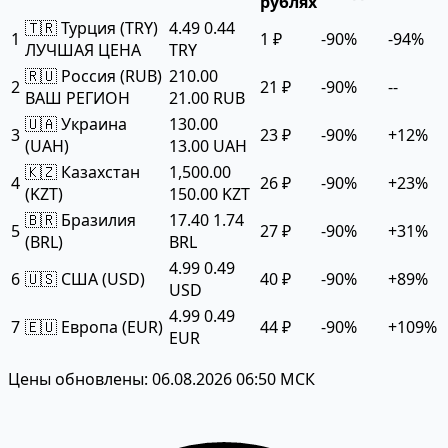
рублях
🇹🇷 Турция (TRY)
4.49
0.44
1
1 ₽
-90%
-94%
ЛУЧШАЯ ЦЕНА
TRY
🇷🇺 Россия (RUB)
210.00
2
21 ₽
-90%
--
ВАШ РЕГИОН
21.00 RUB
🇺🇦 Украина
130.00
3
23 ₽
-90%
+12%
(UAH)
13.00 UAH
🇰🇿 Казахстан
1,500.00
4
26 ₽
-90%
+23%
(KZT)
150.00 KZT
🇧🇷 Бразилия
17.40
1.74
5
27 ₽
-90%
+31%
(BRL)
BRL
4.99
0.49
6
🇺🇸 США (USD)
40 ₽
-90%
+89%
USD
4.99
0.49
7
🇪🇺 Европа (EUR)
44 ₽
-90%
+109%
EUR
Цены обновлены: 06.08.2026 06:50 МСК