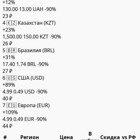
+12%
130.00
13.00 UAH
-90%
23 ₽
4
🇰🇿 Казахстан (KZT)
+23%
1,500.00
150.00 KZT
-90%
26 ₽
5
🇧🇷 Бразилия (BRL)
+31%
17.40
1.74 BRL
-90%
27 ₽
6
🇺🇸 США (USD)
+89%
4.99
0.49 USD
-90%
40 ₽
7
🇪🇺 Европа (EUR)
+109%
4.99
0.49 EUR
-90%
44 ₽
В
#
Регион
Цена
Скидка
vs РФ