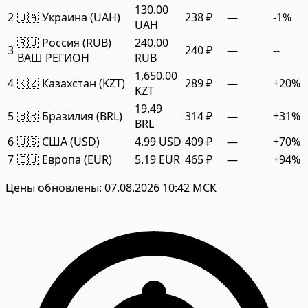
130.00
2
🇺🇦 Украина (UAH)
238 ₽
—
-1%
UAH
🇷🇺 Россия (RUB)
240.00
3
240 ₽
—
--
ВАШ РЕГИОН
RUB
1,650.00
4
🇰🇿 Казахстан (KZT)
289 ₽
—
+20%
KZT
19.49
5
🇧🇷 Бразилия (BRL)
314 ₽
—
+31%
BRL
6
🇺🇸 США (USD)
4.99 USD
409 ₽
—
+70%
7
🇪🇺 Европа (EUR)
5.19 EUR
465 ₽
—
+94%
Цены обновлены: 07.08.2026 10:42 МСК