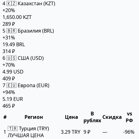
4
🇰🇿 Казахстан (KZT)
+20%
1,650.00 KZT
289 ₽
5
🇧🇷 Бразилия (BRL)
+31%
19.49 BRL
314 ₽
6
🇺🇸 США (USD)
+70%
4.99 USD
409 ₽
7
🇪🇺 Европа (EUR)
+94%
5.19 EUR
465 ₽
В
vs
#
Регион
Цена
Скидка
рублях
РФ
🇹🇷 Турция (TRY)
1
3.29 TRY
9 ₽
—
-96%
ЛУЧШАЯ ЦЕНА