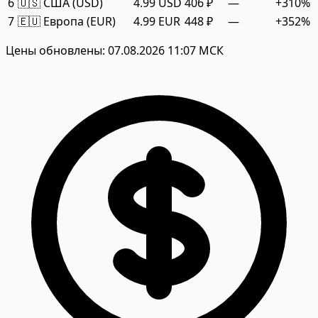
6
🇺🇸 США (USD)
4.99 USD
406 ₽
—
+310%
7
🇪🇺 Европа (EUR)
4.99 EUR
448 ₽
—
+352%
Цены обновлены: 07.08.2026 11:07 МСК