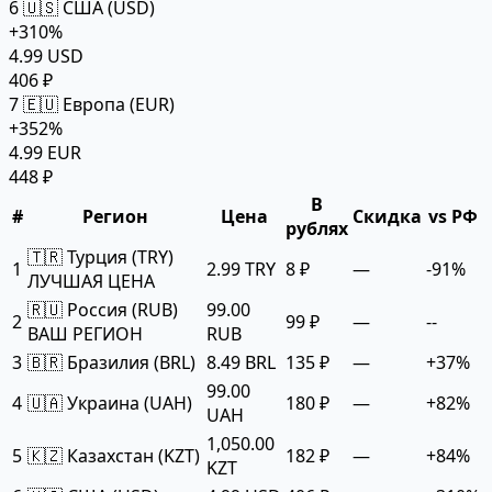
6
🇺🇸 США (USD)
+310%
4.99 USD
406 ₽
7
🇪🇺 Европа (EUR)
+352%
4.99 EUR
448 ₽
В
#
Регион
Цена
Скидка
vs РФ
рублях
🇹🇷 Турция (TRY)
1
2.99 TRY
8 ₽
—
-91%
ЛУЧШАЯ ЦЕНА
🇷🇺 Россия (RUB)
99.00
2
99 ₽
—
--
ВАШ РЕГИОН
RUB
3
🇧🇷 Бразилия (BRL)
8.49 BRL
135 ₽
—
+37%
99.00
4
🇺🇦 Украина (UAH)
180 ₽
—
+82%
UAH
1,050.00
5
🇰🇿 Казахстан (KZT)
182 ₽
—
+84%
KZT