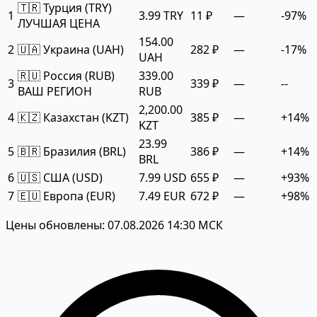
🇹🇷 Турция (TRY)
1
3.99 TRY
11 ₽
—
-97%
ЛУЧШАЯ ЦЕНА
154.00
2
🇺🇦 Украина (UAH)
282 ₽
—
-17%
UAH
🇷🇺 Россия (RUB)
339.00
3
339 ₽
—
--
ВАШ РЕГИОН
RUB
2,200.00
4
🇰🇿 Казахстан (KZT)
385 ₽
—
+14%
KZT
23.99
5
🇧🇷 Бразилия (BRL)
386 ₽
—
+14%
BRL
6
🇺🇸 США (USD)
7.99 USD
655 ₽
—
+93%
7
🇪🇺 Европа (EUR)
7.49 EUR
672 ₽
—
+98%
Цены обновлены: 07.08.2026 14:30 МСК