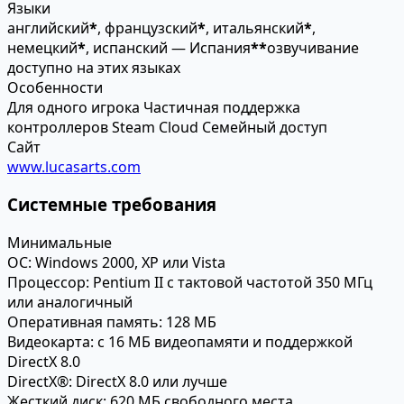
Языки
английский
*
, французский
*
, итальянский
*
,
немецкий
*
, испанский — Испания
*
*
озвучивание
доступно на этих языках
Особенности
Для одного игрока
Частичная поддержка
контроллеров
Steam Cloud
Семейный доступ
Сайт
www.lucasarts.com
Системные требования
Минимальные
ОС:
Windows 2000, XP или Vista
Процессор:
Pentium II с тактовой частотой 350 МГц
или аналогичный
Оперативная память:
128 МБ
Видеокарта:
с 16 МБ видеопамяти и поддержкой
DirectX 8.0
DirectX®:
DirectX 8.0 или лучше
Жесткий диск:
620 МБ свободного места