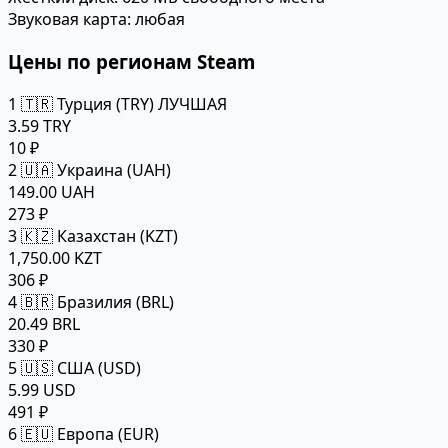
Звуковая карта:
любая
Цены по регионам Steam
1
🇹🇷 Турция (TRY)
ЛУЧШАЯ
3.59 TRY
10 ₽
2
🇺🇦 Украина (UAH)
149.00 UAH
273 ₽
3
🇰🇿 Казахстан (KZT)
1,750.00 KZT
306 ₽
4
🇧🇷 Бразилия (BRL)
20.49 BRL
330 ₽
5
🇺🇸 США (USD)
5.99 USD
491 ₽
6
🇪🇺 Европа (EUR)