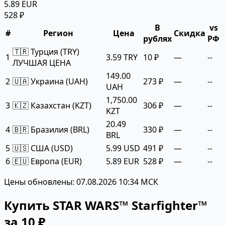
5.89 EUR
528 ₽
В
vs
#
Регион
Цена
Скидка
рублях
РФ
🇹🇷 Турция (TRY)
1
3.59 TRY
10 ₽
—
--
ЛУЧШАЯ ЦЕНА
149.00
2
🇺🇦 Украина (UAH)
273 ₽
—
--
UAH
1,750.00
3
🇰🇿 Казахстан (KZT)
306 ₽
—
--
KZT
20.49
4
🇧🇷 Бразилия (BRL)
330 ₽
—
--
BRL
5
🇺🇸 США (USD)
5.99 USD
491 ₽
—
--
6
🇪🇺 Европа (EUR)
5.89 EUR
528 ₽
—
--
Цены обновлены: 07.08.2026 10:34 МСК
Купить STAR WARS™ Starfighter™
за 10 ₽