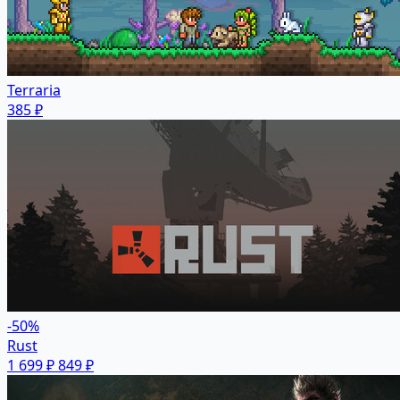
Terraria
385 ₽
-50%
Rust
1 699 ₽
849 ₽