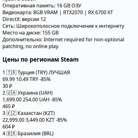
Оперативная память:
16 GB ОЗУ
Видеокарта:
8GB VRAM | RTX2070 | RX 6700 XT
DirectX:
версии 12
Сеть:
Широкополосное подключение к интернету
Место на диске:
155 GB
Дополнительно:
Internet required for non-optional
patching, no online play.
Цены по регионам Steam
1
🇹🇷 Турция (TRY)
ЛУЧШАЯ
69.99
10.49 TRY
-85%
30 ₽
2
🇺🇦 Украина (UAH)
1,699.00
254.00 UAH
-85%
465 ₽
3
🇰🇿 Казахстан (KZT)
22,999.00
3,449.00 KZT
-85%
604 ₽
4
🇧🇷 Бразилия (BRL)