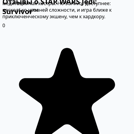
Отзывы о STAR WARS Jedi:
медитации как костры. Но Survivor доступнее:
Survivor™
несколько уровней сложности, и игра ближе к
приключенческому экшену, чем к хардкору.
0