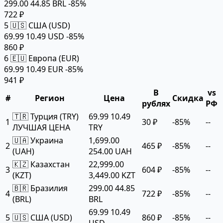
299.00
44.85 BRL
-85%
722 ₽
5
🇺🇸 США (USD)
69.99
10.49 USD
-85%
860 ₽
6
🇪🇺 Европа (EUR)
69.99
10.49 EUR
-85%
941 ₽
В
vs
#
Регион
Цена
Скидка
рублях
РФ
🇹🇷 Турция (TRY)
69.99
10.49
1
30 ₽
-85%
--
ЛУЧШАЯ ЦЕНА
TRY
🇺🇦 Украина
1,699.00
2
465 ₽
-85%
--
(UAH)
254.00 UAH
🇰🇿 Казахстан
22,999.00
3
604 ₽
-85%
--
(KZT)
3,449.00 KZT
🇧🇷 Бразилия
299.00
44.85
4
722 ₽
-85%
--
(BRL)
BRL
69.99
10.49
5
🇺🇸 США (USD)
860 ₽
-85%
--
USD