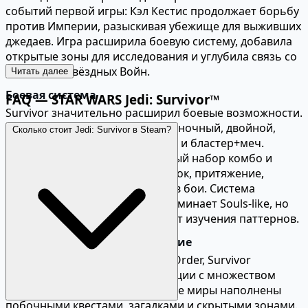
событий первой игры: Кэл Кестис продолжает борьбу
против Империи, разыскивая убежище для выживших
джедаев. Игра расширила боевую систему, добавила
открытые зоны для исследования и углубила связь со
вселенной Звёздных Войн.
Читать далее
Боевая система
FAQ — STAR WARS Jedi: Survivor™
Survivor значительно расширил боевые возможности.
Пять стоек светового меча: одиночный, двойной,
Сколько стоит Jedi: Survivor в Steam?
двуручный, перекрёстная гарда и бластер+меч.
Каждая стойка имеет уникальный набор комбо и
применение. Силы Кэла — толчок, притяжение,
замедление — интегрированы в бои. Система
парирования и уклонения напоминает Souls-like, но
более доступная. Боссы требуют изучения паттернов.
Открытый мир и исследование
В отличие от линейного Fallen Order, Survivor
предлагает полуоткрытые локации с множеством
секретов. Планета Кобо и другие миры наполнены
побочными квестами, загадками и скрытыми зонами.