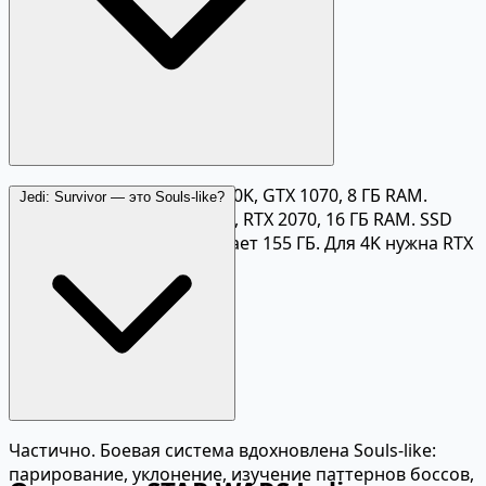
Минимальные: Intel i7-7700K, GTX 1070, 8 ГБ RAM.
Jedi: Survivor — это Souls-like?
Рекомендуемые: i5-11600K, RTX 2070, 16 ГБ RAM. SSD
обязателен — игра занимает 155 ГБ. Для 4K нужна RTX
4070 или выше.
Частично. Боевая система вдохновлена Souls-like:
парирование, уклонение, изучение паттернов боссов,