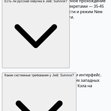
Основной сюжет — 18-22 часа. Полное прохождение
Есть ли русская озвучка в Jedi: Survivor?
со всеми побочными квестами и секретами — 35-45
часов. Несколько уровней сложности и режим New
Game+ добавляют реиграбельности.
Jedi: Survivor имеет русские субтитры и интерфейс.
Какие системные требования у Jedi: Survivor?
Озвучка только на английском и других западных
языках. Камерон Монахан озвучивает Кэла на
английском.