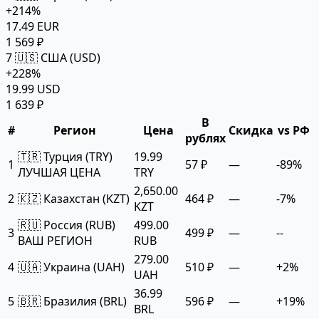
+214%
17.49 EUR
1 569 ₽
7
🇺🇸 США (USD)
+228%
19.99 USD
1 639 ₽
В
#
Регион
Цена
Скидка
vs РФ
рублях
🇹🇷 Турция (TRY)
19.99
1
57 ₽
—
-89%
ЛУЧШАЯ ЦЕНА
TRY
2,650.00
2
🇰🇿 Казахстан (KZT)
464 ₽
—
-7%
KZT
🇷🇺 Россия (RUB)
499.00
3
499 ₽
—
--
ВАШ РЕГИОН
RUB
279.00
4
🇺🇦 Украина (UAH)
510 ₽
—
+2%
UAH
36.99
5
🇧🇷 Бразилия (BRL)
596 ₽
—
+19%
BRL