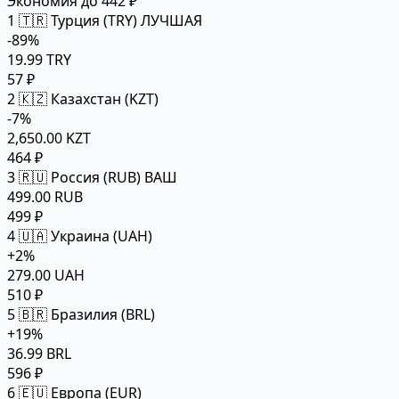
Экономия до 442 ₽
1
🇹🇷 Турция (TRY)
ЛУЧШАЯ
-89%
19.99 TRY
57 ₽
2
🇰🇿 Казахстан (KZT)
-7%
2,650.00 KZT
464 ₽
3
🇷🇺 Россия (RUB)
ВАШ
499.00 RUB
499 ₽
4
🇺🇦 Украина (UAH)
+2%
279.00 UAH
510 ₽
5
🇧🇷 Бразилия (BRL)
+19%
36.99 BRL
596 ₽
6
🇪🇺 Европа (EUR)