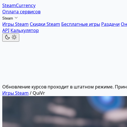
SteamCurrency
Оплата сервисов
Steam
Игры Steam
Скидки Steam
Бесплатные игры
Раздачи
Он
API
Калькулятор
Обновление курсов проходит в штатном режиме. Прин
Игры Steam
/
QuiVr