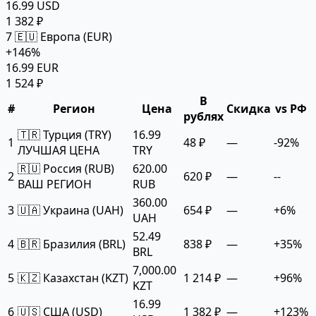
16.99 USD
1 382 ₽
7
🇪🇺 Европа (EUR)
+146%
16.99 EUR
1 524 ₽
В
#
Регион
Цена
Скидка
vs РФ
рублях
🇹🇷 Турция (TRY)
16.99
1
48 ₽
—
-92%
ЛУЧШАЯ ЦЕНА
TRY
🇷🇺 Россия (RUB)
620.00
2
620 ₽
—
--
ВАШ РЕГИОН
RUB
360.00
3
🇺🇦 Украина (UAH)
654 ₽
—
+6%
UAH
52.49
4
🇧🇷 Бразилия (BRL)
838 ₽
—
+35%
BRL
7,000.00
5
🇰🇿 Казахстан (KZT)
1 214 ₽
—
+96%
KZT
16.99
6
🇺🇸 США (USD)
1 382 ₽
—
+123%