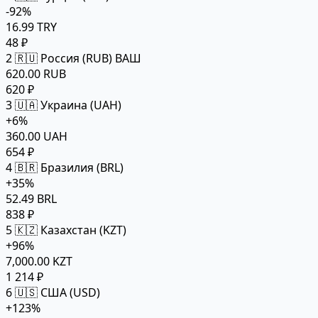
-92%
16.99 TRY
48 ₽
2
🇷🇺 Россия (RUB)
ВАШ
620.00 RUB
620 ₽
3
🇺🇦 Украина (UAH)
+6%
360.00 UAH
654 ₽
4
🇧🇷 Бразилия (BRL)
+35%
52.49 BRL
838 ₽
5
🇰🇿 Казахстан (KZT)
+96%
7,000.00 KZT
1 214 ₽
6
🇺🇸 США (USD)
+123%