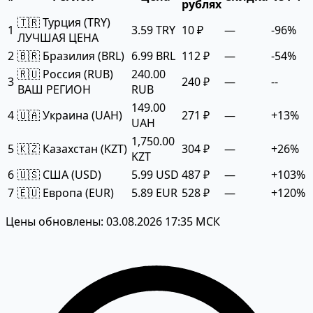
рублях
🇹🇷 Турция (TRY)
1
3.59 TRY
10 ₽
—
-96%
ЛУЧШАЯ ЦЕНА
2
🇧🇷 Бразилия (BRL)
6.99 BRL
112 ₽
—
-54%
🇷🇺 Россия (RUB)
240.00
3
240 ₽
—
--
ВАШ РЕГИОН
RUB
149.00
4
🇺🇦 Украина (UAH)
271 ₽
—
+13%
UAH
1,750.00
5
🇰🇿 Казахстан (KZT)
304 ₽
—
+26%
KZT
6
🇺🇸 США (USD)
5.99 USD
487 ₽
—
+103%
7
🇪🇺 Европа (EUR)
5.89 EUR
528 ₽
—
+120%
Цены обновлены: 03.08.2026 17:35 МСК