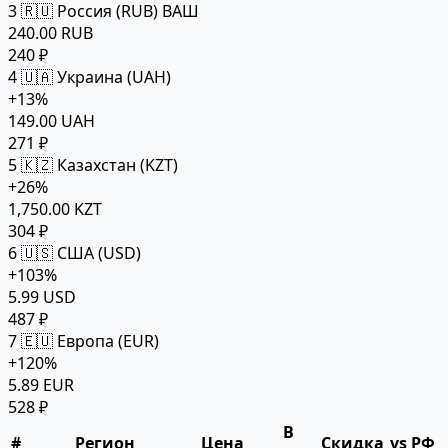
3
🇷🇺 Россия (RUB)
ВАШ
240.00 RUB
240 ₽
4
🇺🇦 Украина (UAH)
+13%
149.00 UAH
271 ₽
5
🇰🇿 Казахстан (KZT)
+26%
1,750.00 KZT
304 ₽
6
🇺🇸 США (USD)
+103%
5.99 USD
487 ₽
7
🇪🇺 Европа (EUR)
+120%
5.89 EUR
528 ₽
В
#
Регион
Цена
Скидка
vs РФ