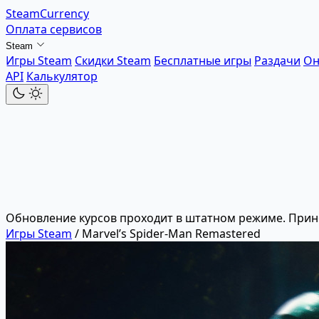
SteamCurrency
Оплата сервисов
Steam
Игры Steam
Скидки Steam
Бесплатные игры
Раздачи
Он
API
Калькулятор
Обновление курсов проходит в штатном режиме. Прин
Игры Steam
/
Marvel’s Spider-Man Remastered