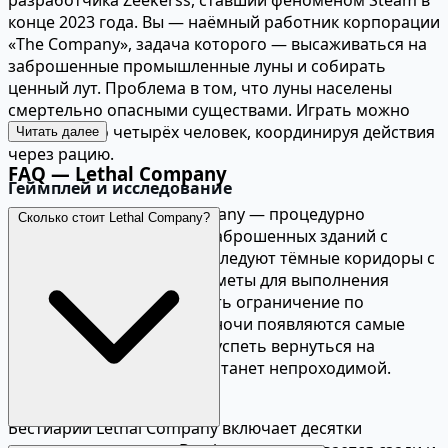
разработчика Zeekerss, ставший феноменом Steam в
конце 2023 года. Вы — наёмный работник корпорации
«The Company», задача которого — высаживаться на
заброшенные промышленные луны и собирать
ценный лут. Проблема в том, что луны населены
смертельно опасными существами. Играть можно
командой до четырёх человек, координируя действия
Читать далее
через рацию.
FAQ — Lethal Company
Геймплей и исследование
Каждая луна в Lethal Company — процедурно
Сколько стоит Lethal Company?
генерируемый комплекс заброшенных зданий с
подземельями. Игроки исследуют тёмные коридоры с
фонариком, собирая предметы для выполнения
квоты. У каждого рейда есть ограничение по
времени: с наступлением ночи появляются самые
опасные монстры. Нужно успеть вернуться на
корабль до того, как луна станет непроходимой.
Монстры и опасности
Бестиарий Lethal Company включает десятки