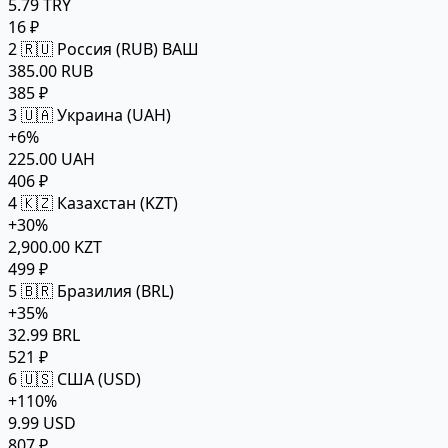
5.79 TRY
16 ₽
2
🇷🇺 Россия (RUB)
ВАШ
385.00 RUB
385 ₽
3
🇺🇦 Украина (UAH)
+6%
225.00 UAH
406 ₽
4
🇰🇿 Казахстан (KZT)
+30%
2,900.00 KZT
499 ₽
5
🇧🇷 Бразилия (BRL)
+35%
32.99 BRL
521 ₽
6
🇺🇸 США (USD)
+110%
9.99 USD
807 ₽