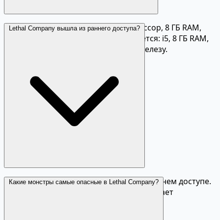
Минимум: четырёхъядерный процессор, 8 ГБ RAM,
Lethal Company вышла из раннего доступа?
встроенная видеокарта. Рекомендуется: i5, 8 ГБ RAM,
GTX 1060. Игра нетребовательна к железу.
На данный момент игра находится в раннем доступе.
Какие монстры самые опасные в Lethal Company?
Разработчик Zeekerss регулярно выпускает
обновления с новым контентом.