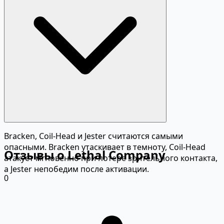
Bracken, Coil-Head и Jester считаются самыми
опасными. Bracken утаскивает в темноту, Coil-Head
Отзывы о Lethal Company
атакует мгновенно при потере зрительного контакта,
а Jester непобедим после активации.
0