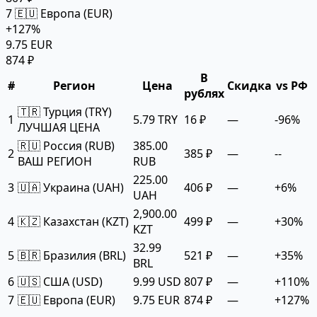
7
🇪🇺 Европа (EUR)
+127%
9.75 EUR
874 ₽
В
#
Регион
Цена
Скидка
vs РФ
рублях
🇹🇷 Турция (TRY)
1
5.79 TRY
16 ₽
—
-96%
ЛУЧШАЯ ЦЕНА
🇷🇺 Россия (RUB)
385.00
2
385 ₽
—
--
ВАШ РЕГИОН
RUB
225.00
3
🇺🇦 Украина (UAH)
406 ₽
—
+6%
UAH
2,900.00
4
🇰🇿 Казахстан (KZT)
499 ₽
—
+30%
KZT
32.99
5
🇧🇷 Бразилия (BRL)
521 ₽
—
+35%
BRL
6
🇺🇸 США (USD)
9.99 USD
807 ₽
—
+110%
7
🇪🇺 Европа (EUR)
9.75 EUR
874 ₽
—
+127%