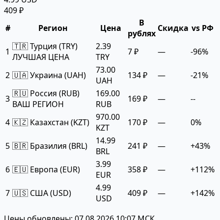
409 ₽
В
#
Регион
Цена
Скидка
vs РФ
рублях
🇹🇷 Турция (TRY)
2.39
1
7 ₽
—
-96%
ЛУЧШАЯ ЦЕНА
TRY
73.00
2
🇺🇦 Украина (UAH)
134 ₽
—
-21%
UAH
🇷🇺 Россия (RUB)
169.00
3
169 ₽
—
--
ВАШ РЕГИОН
RUB
970.00
4
🇰🇿 Казахстан (KZT)
170 ₽
—
0%
KZT
14.99
5
🇧🇷 Бразилия (BRL)
241 ₽
—
+43%
BRL
3.99
6
🇪🇺 Европа (EUR)
358 ₽
—
+112%
EUR
4.99
7
🇺🇸 США (USD)
409 ₽
—
+142%
USD
Цены обновлены: 07.08.2026 10:07 МСК