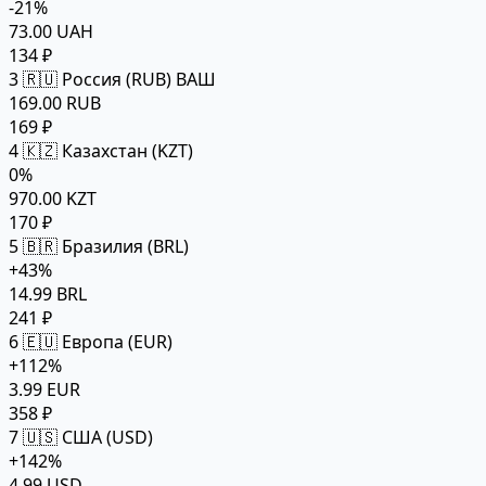
-21%
73.00 UAH
134 ₽
3
🇷🇺 Россия (RUB)
ВАШ
169.00 RUB
169 ₽
4
🇰🇿 Казахстан (KZT)
0%
970.00 KZT
170 ₽
5
🇧🇷 Бразилия (BRL)
+43%
14.99 BRL
241 ₽
6
🇪🇺 Европа (EUR)
+112%
3.99 EUR
358 ₽
7
🇺🇸 США (USD)
+142%
4.99 USD