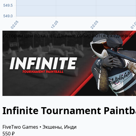
Истории цен пока нет. Данные собираются ежедневно.
Infinite Tournament Paintb
FiveTwo Games • Экшены, Инди
550 ₽