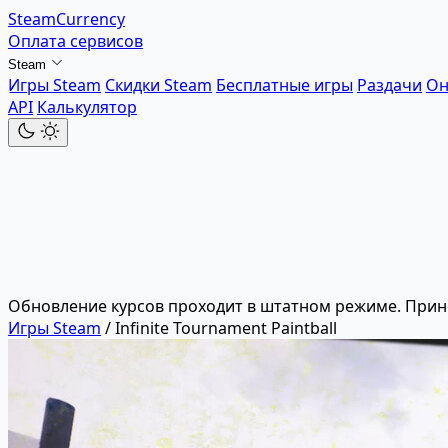
SteamCurrency
Оплата сервисов
Steam
Игры Steam
Скидки Steam
Бесплатные игры
Раздачи
Он
API
Калькулятор
Обновление курсов проходит в штатном режиме. Прин
Игры Steam
/
Infinite Tournament Paintball