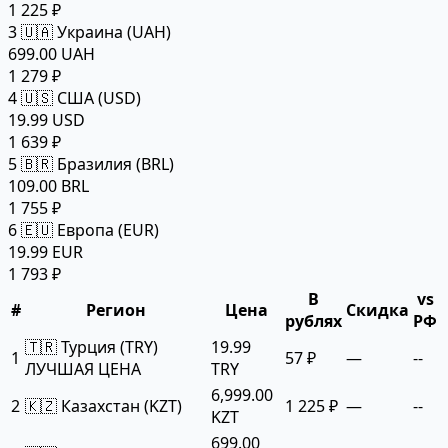
1 225 ₽
3
🇺🇦 Украина (UAH)
699.00 UAH
1 279 ₽
4
🇺🇸 США (USD)
19.99 USD
1 639 ₽
5
🇧🇷 Бразилия (BRL)
109.00 BRL
1 755 ₽
6
🇪🇺 Европа (EUR)
19.99 EUR
1 793 ₽
В
vs
#
Регион
Цена
Скидка
рублях
РФ
🇹🇷 Турция (TRY)
19.99
1
57 ₽
—
--
ЛУЧШАЯ ЦЕНА
TRY
6,999.00
2
🇰🇿 Казахстан (KZT)
1 225 ₽
—
--
KZT
699.00