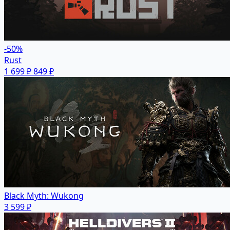
-50%
Rust
1 699 ₽
849 ₽
Black Myth: Wukong
3 599 ₽