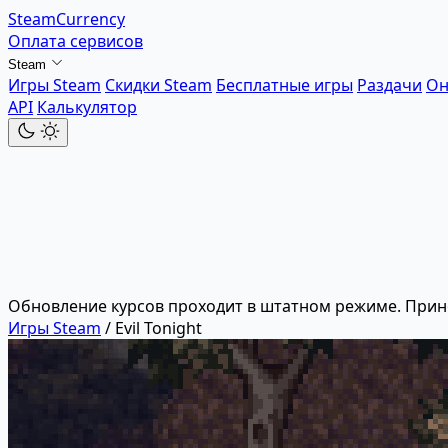
SteamCurrency
Оплата сервисов
Steam
Игры Steam
Скидки Steam
Бесплатные игры
Раздачи
Он
API
Калькулятор
Обновление курсов проходит в штатном режиме. Прин
Игры Steam
/
Evil Tonight