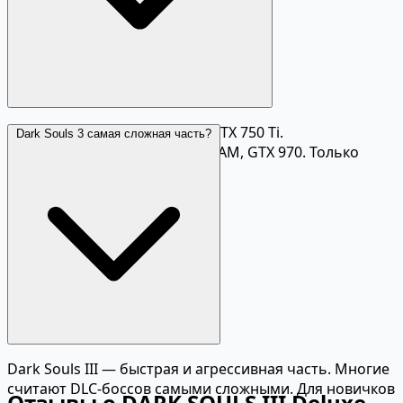
Минимум: i5-2500, 8 ГБ RAM, GTX 750 Ti.
Dark Souls 3 самая сложная часть?
Рекомендуется: i7-3770, 8 ГБ RAM, GTX 970. Только
Windows.
Dark Souls III — быстрая и агрессивная часть. Многие
считают DLC-боссов самыми сложными. Для новичков
Отзывы о DARK SOULS III Deluxe