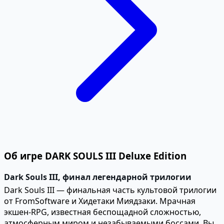
Об игре DARK SOULS III Deluxe Edition
Dark Souls III, финал легендарной трилогии
Dark Souls III — финальная часть культовой трилогии
от FromSoftware и Хидетаки Миядзаки. Мрачная
экшен-RPG, известная беспощадной сложностью,
атмосферным миром и незабываемыми боссами. Вы