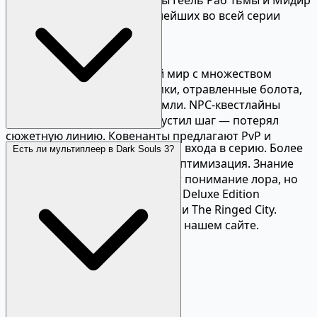
считаются одними из сложнейших во всей серии
Souls.
Мир и исследование
Лотрик — взаимосвязанный мир с множеством
секретов. Заброшенные замки, отравленные болота,
катакомбы и выжженные земли. NPC-квестлайны
развиваются скрытно: пропустил шаг — потерял
сюжетную линию. Ковенанты предлагают PvP и
Dark Souls III — отличная точка входа в серию. Более
кооперативные цели.
Есть ли мультиплеер в Dark Souls 3?
быстрый темп боёв и лучшая оптимизация. Знание
Цены и DLC
предыдущих частей обогащает понимание лора, но
Dark Souls III доступна в Steam. Deluxe Edition
не обязательно.
включает DLC Ashes of Ariandel и The Ringed City.
Сравните цены по регионам на нашем сайте.