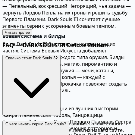
— Пепельный, воскресший Негорящий, чья задача —
вернуть Лордов Пепла на их троны и решить судьбу
Первого Пламени. Dark Souls III сочетает лучшие
элементы серии с ускоренным боевым темпом.
Читать далее
Боевая система и билды
Бои в Dark Souls III быстрее, чем в предыдущих
FAQ — DARK SOULS III Deluxe Edition
частях. Система Боевых Искусств добавляет
уникальные атаки для каждого типа оружия. Билды
Сколько стоит Dark Souls 3?
включают силу, ловкость, магию, пиромантию и
чудеса. Десятки типов оружия — мечи, катаны,
топоры, булавы, посохи, копья — каждый с
уникальным мувсетом. Прокачка позволяет создать
персонажа под любой стиль.
Боссы
Боссы Dark Souls III — одни из лучших в истории
жанра. Намелесский Король, Танцовщица
Бореальной Долины, Пепел Первого Пламени, Сестра
Цена зависит от региона и издания. Deluxe Edition
С чего начать серию Dark Souls?
Фриде — каждый требует изучения паттернов и
включает оба DLC. Сравните цены на нашем сайте.
десятков попыток. DLC боссы Геель Раб Тьмы и Мидир