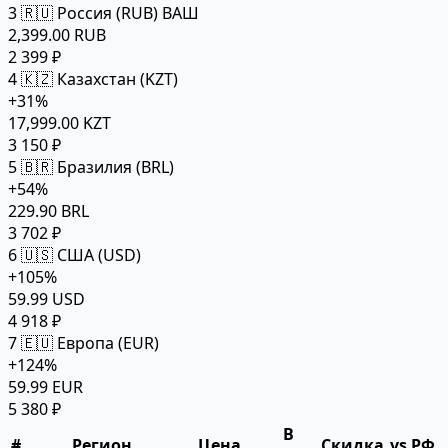
3
🇷🇺 Россия (RUB)
ВАШ
2,399.00 RUB
2 399 ₽
4
🇰🇿 Казахстан (KZT)
+31%
17,999.00 KZT
3 150 ₽
5
🇧🇷 Бразилия (BRL)
+54%
229.90 BRL
3 702 ₽
6
🇺🇸 США (USD)
+105%
59.99 USD
4 918 ₽
7
🇪🇺 Европа (EUR)
+124%
59.99 EUR
5 380 ₽
В
#
Регион
Цена
Скидка
vs РФ