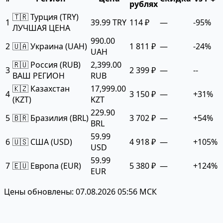
рублях
🇹🇷 Турция (TRY)
1
39.99 TRY
114 ₽
—
-95%
ЛУЧШАЯ ЦЕНА
990.00
2
🇺🇦 Украина (UAH)
1 811 ₽
—
-24%
UAH
🇷🇺 Россия (RUB)
2,399.00
3
2 399 ₽
—
--
ВАШ РЕГИОН
RUB
🇰🇿 Казахстан
17,999.00
4
3 150 ₽
—
+31%
(KZT)
KZT
229.90
5
🇧🇷 Бразилия (BRL)
3 702 ₽
—
+54%
BRL
59.99
6
🇺🇸 США (USD)
4 918 ₽
—
+105%
USD
59.99
7
🇪🇺 Европа (EUR)
5 380 ₽
—
+124%
EUR
Цены обновлены: 07.08.2026 05:56 МСК