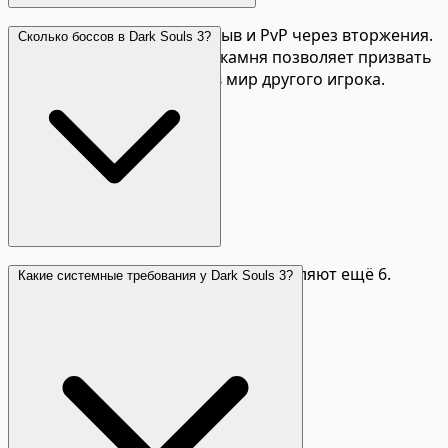
Да, кооператив через призыв и PvP через вторжения.
Сколько боссов в Dark Souls 3?
Система знаков мыльного камня позволяет призвать
помощь или вторгнуться в мир другого игрока.
В базовой игре 19 боссов. DLC добавляют ещё 6.
Какие системные требования у Dark Souls 3?
Итого 25 уникальных боссов.