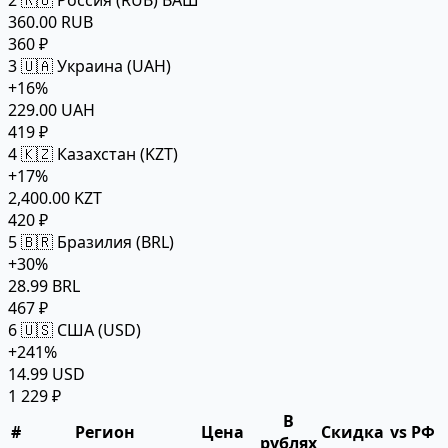
2
🇷🇺 Россия (RUB)
ВАШ
360.00 RUB
360 ₽
3
🇺🇦 Украина (UAH)
+16%
229.00 UAH
419 ₽
4
🇰🇿 Казахстан (KZT)
+17%
2,400.00 KZT
420 ₽
5
🇧🇷 Бразилия (BRL)
+30%
28.99 BRL
467 ₽
6
🇺🇸 США (USD)
+241%
14.99 USD
1 229 ₽
В
#
Регион
Цена
Скидка
vs РФ
рублях