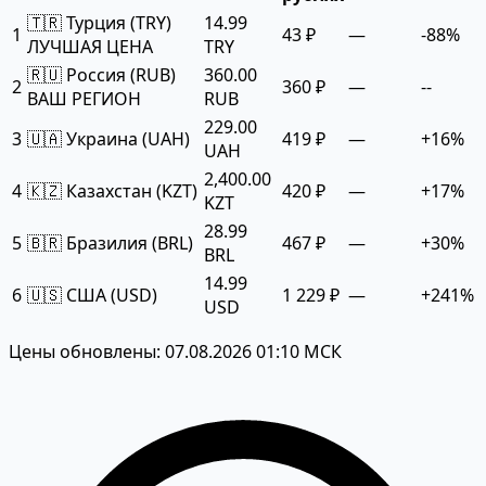
🇹🇷 Турция (TRY)
14.99
1
43 ₽
—
-88%
ЛУЧШАЯ ЦЕНА
TRY
🇷🇺 Россия (RUB)
360.00
2
360 ₽
—
--
ВАШ РЕГИОН
RUB
229.00
3
🇺🇦 Украина (UAH)
419 ₽
—
+16%
UAH
2,400.00
4
🇰🇿 Казахстан (KZT)
420 ₽
—
+17%
KZT
28.99
5
🇧🇷 Бразилия (BRL)
467 ₽
—
+30%
BRL
14.99
6
🇺🇸 США (USD)
1 229 ₽
—
+241%
USD
Цены обновлены: 07.08.2026 01:10 МСК