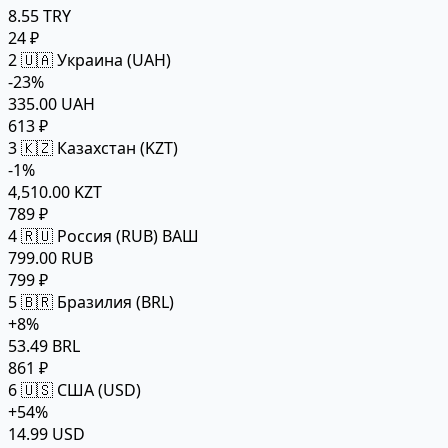
8.55 TRY
24 ₽
2
🇺🇦 Украина (UAH)
-23%
335.00 UAH
613 ₽
3
🇰🇿 Казахстан (KZT)
-1%
4,510.00 KZT
789 ₽
4
🇷🇺 Россия (RUB)
ВАШ
799.00 RUB
799 ₽
5
🇧🇷 Бразилия (BRL)
+8%
53.49 BRL
861 ₽
6
🇺🇸 США (USD)
+54%
14.99 USD