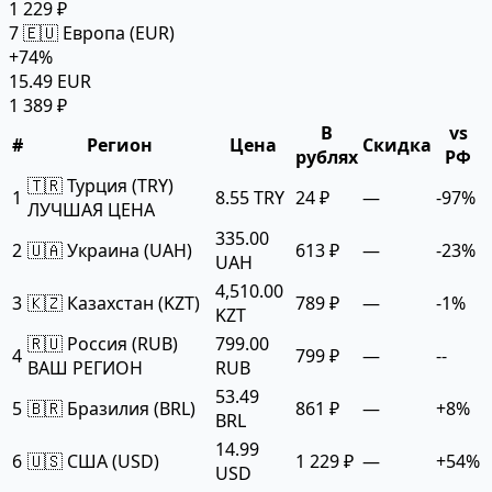
1 229 ₽
7
🇪🇺 Европа (EUR)
+74%
15.49 EUR
1 389 ₽
В
vs
#
Регион
Цена
Скидка
рублях
РФ
🇹🇷 Турция (TRY)
1
8.55 TRY
24 ₽
—
-97%
ЛУЧШАЯ ЦЕНА
335.00
2
🇺🇦 Украина (UAH)
613 ₽
—
-23%
UAH
4,510.00
3
🇰🇿 Казахстан (KZT)
789 ₽
—
-1%
KZT
🇷🇺 Россия (RUB)
799.00
4
799 ₽
—
--
ВАШ РЕГИОН
RUB
53.49
5
🇧🇷 Бразилия (BRL)
861 ₽
—
+8%
BRL
14.99
6
🇺🇸 США (USD)
1 229 ₽
—
+54%
USD