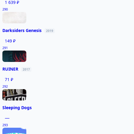
1 639 ₽
290
Darksiders Genesis
2019
149 ₽
291
RUINER
2017
71 ₽
292
Sleeping Dogs
—
293