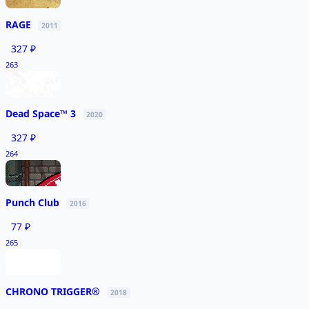
RAGE
2011
327 ₽
263
Dead Space™ 3
2020
327 ₽
264
Punch Club
2016
77 ₽
265
CHRONO TRIGGER®
2018