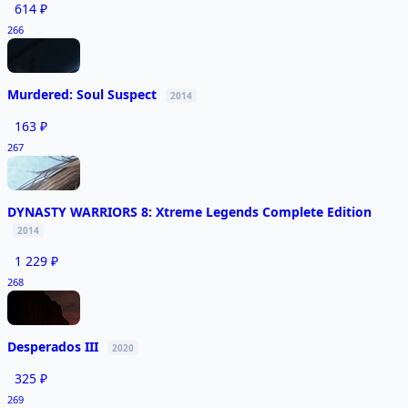
614 ₽
266
Murdered: Soul Suspect
2014
163 ₽
267
DYNASTY WARRIORS 8: Xtreme Legends Complete Edition
2014
1 229 ₽
268
Desperados III
2020
325 ₽
269