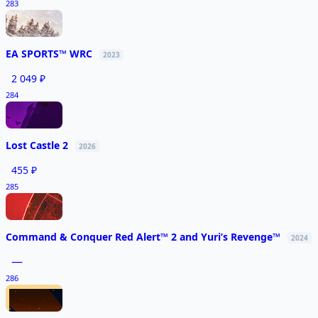
283
EA SPORTS™ WRC
2023
2 049 ₽
284
Lost Castle 2
2026
455 ₽
285
Command & Conquer Red Alert™ 2 and Yuri’s Revenge™
2024
—
286