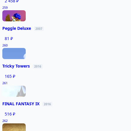
2 458 ₽
259
Peggle Deluxe
2007
81 ₽
260
Tricky Towers
2016
165 ₽
261
FINAL FANTASY IX
2016
516 ₽
262