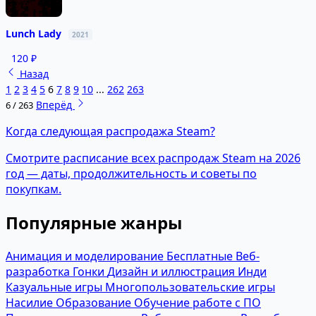
Lunch Lady
2021
120 ₽
Назад
1
2
3
4
5
6
7
8
9
10
...
262
263
Вперёд
6 / 263
Когда следующая распродажа Steam?
Смотрите расписание всех распродаж Steam на 2026
год — даты, продолжительность и советы по
покупкам.
Популярные жанры
Анимация и моделирование
Бесплатные
Веб-
разработка
Гонки
Дизайн и иллюстрация
Инди
Казуальные игры
Многопользовательские игры
Насилие
Образование
Обучение работе с ПО