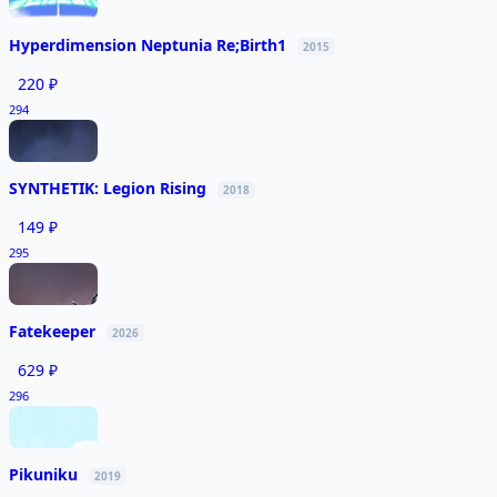
Hyperdimension Neptunia Re;Birth1
2015
220 ₽
294
SYNTHETIK: Legion Rising
2018
149 ₽
295
Fatekeeper
2026
629 ₽
296
Pikuniku
2019