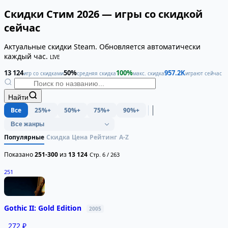
Скидки Стим 2026 — игры со скидкой
сейчас
Актуальные скидки Steam. Обновляется автоматически
каждый час.
LIVE
13 124
50%
100%
957.2K
игр со скидками
средняя скидка
макс. скидка
играют сейчас
Найти
Все
25%+
50%+
75%+
90%+
Популярные
Скидка
Цена
Рейтинг
A-Z
Показано
251-300
из
13 124
Стр. 6 / 263
251
Gothic II: Gold Edition
2005
272 ₽