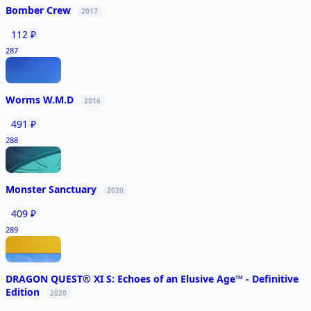
Bomber Crew
2017
112 ₽
287
Worms W.M.D
2016
491 ₽
288
Monster Sanctuary
2020
409 ₽
289
DRAGON QUEST® XI S: Echoes of an Elusive Age™ - Definitive
Edition
2020