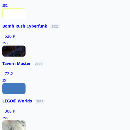
252
Bomb Rush Cyberfunk
2023
520 ₽
253
Tavern Master
2021
72 ₽
254
LEGO® Worlds
2017
368 ₽
255