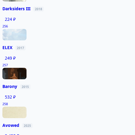
Darksiders III
2018
224 ₽
256
ELEX
2017
249 ₽
257
Barony
2015
532 ₽
258
Avowed
2025