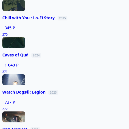
Chill with You : Lo-Fi Story
2025
345 ₽
270
Caves of Qud
2024
1 040 ₽
271
Watch Dogs®: Legion
2023
737 ₽
272