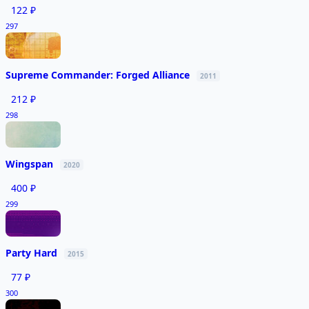
122 ₽
297
Supreme Commander: Forged Alliance
2011
212 ₽
298
Wingspan
2020
400 ₽
299
Party Hard
2015
77 ₽
300