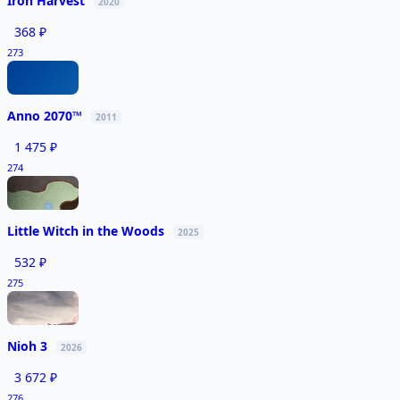
Iron Harvest
2020
368 ₽
273
Anno 2070™
2011
1 475 ₽
274
Little Witch in the Woods
2025
532 ₽
275
Nioh 3
2026
3 672 ₽
276