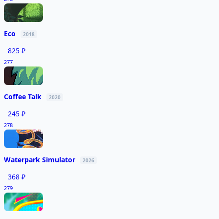
Eco
2018
825 ₽
277
Coffee Talk
2020
245 ₽
278
Waterpark Simulator
2026
368 ₽
279