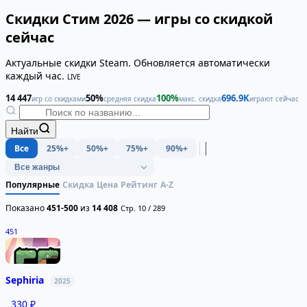
Скидки Стим 2026 — игры со скидкой
сейчас
Актуальные скидки Steam. Обновляется автоматически
каждый час.
LIVE
14 447
50%
100%
696.9K
игр со скидками
средняя скидка
макс. скидка
играют сейчас
Найти
Все
25%+
50%+
75%+
90%+
Популярные
Скидка
Цена
Рейтинг
A-Z
Показано
451-500
из
14 408
Стр. 10 / 289
451
Sephiria
2025
330 ₽