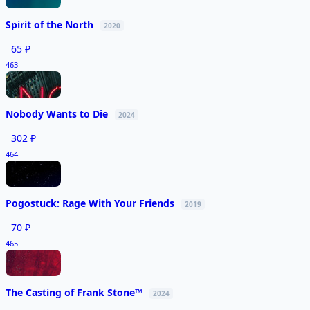
Spirit of the North
2020
65 ₽
463
Nobody Wants to Die
2024
302 ₽
464
Pogostuck: Rage With Your Friends
2019
70 ₽
465
The Casting of Frank Stone™
2024