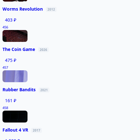
Worms Revolution
2012
403 ₽
456
The Coin Game
2026
475 ₽
457
Rubber Bandits
2021
161 ₽
458
Fallout 4 VR
2017