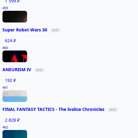
1 599 ₽
459
Super Robot Wars 30
2021
624 ₽
460
ANEURISM IV
2025
192 ₽
461
FINAL FANTASY TACTICS - The Ivalice Chronicles
2025
2 828 ₽
462