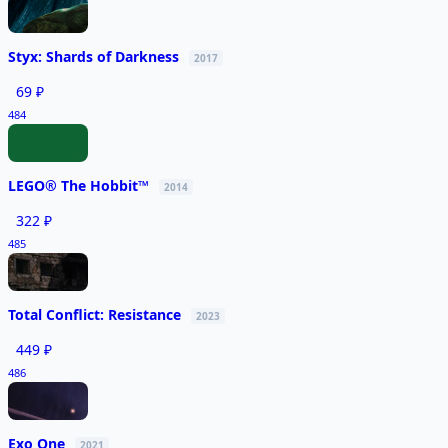
Styx: Shards of Darkness
2017
69 ₽
484
LEGO® The Hobbit™
2014
322 ₽
485
Total Conflict: Resistance
2023
449 ₽
486
Exo One
2021