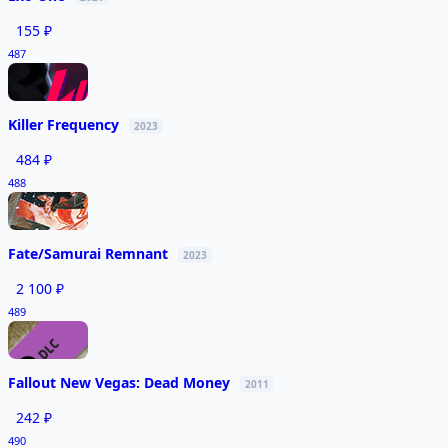
155 ₽
487
Killer Frequency
2023
484 ₽
488
Fate/Samurai Remnant
2023
2 100 ₽
489
Fallout New Vegas: Dead Money
2011
242 ₽
490