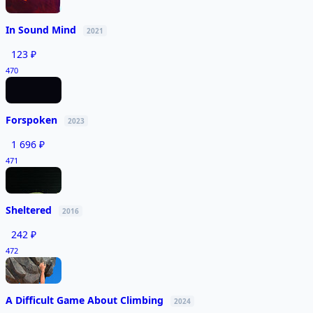
In Sound Mind
2021
123 ₽
470
Forspoken
2023
1 696 ₽
471
Sheltered
2016
242 ₽
472
A Difficult Game About Climbing
2024