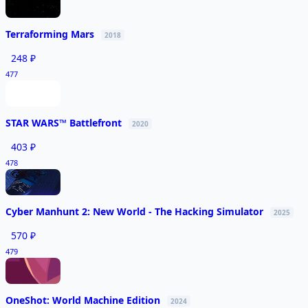
Terraforming Mars
2018
248 ₽
477
STAR WARS™ Battlefront
2020
403 ₽
478
Cyber Manhunt 2: New World - The Hacking Simulator
2025
570 ₽
479
OneShot: World Machine Edition
2024