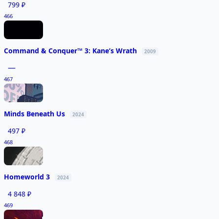
799 ₽
466
Command & Conquer™ 3: Kane’s Wrath
2009
—
467
Minds Beneath Us
2024
497 ₽
468
Homeworld 3
2024
4 848 ₽
469