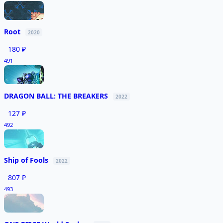
Root
2020
180 ₽
491
DRAGON BALL: THE BREAKERS
2022
127 ₽
492
Ship of Fools
2022
807 ₽
493