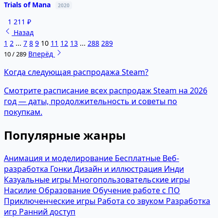
Trials of Mana
2020
1 211 ₽
Назад
1
2
...
7
8
9
10
11
12
13
...
288
289
Вперёд
10 / 289
Когда следующая распродажа Steam?
Смотрите расписание всех распродаж Steam на 2026
год — даты, продолжительность и советы по
покупкам.
Популярные жанры
Анимация и моделирование
Бесплатные
Веб-
разработка
Гонки
Дизайн и иллюстрация
Инди
Казуальные игры
Многопользовательские игры
Насилие
Образование
Обучение работе с ПО
Приключенческие игры
Работа со звуком
Разработка
игр
Ранний доступ