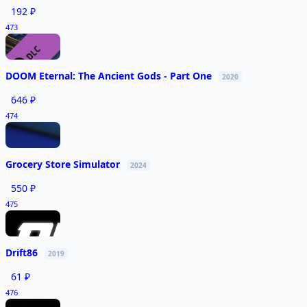
192 ₽
473
DOOM Eternal: The Ancient Gods - Part One
2020
646 ₽
474
Grocery Store Simulator
2024
550 ₽
475
Drift86
2019
61 ₽
476