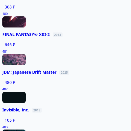
308 ₽
480
FINAL FANTASY® XIII-2
2014
646 ₽
481
JDM: Japanese Drift Master
2025
480 ₽
482
Invisible, Inc.
2015
105 ₽
483