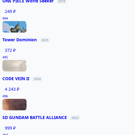
ONE PIECE World Seeker
2019
249 ₽
494
Tower Dominion
2025
372 ₽
495
CODE VEIN II
2026
4 243 ₽
496
SD GUNDAM BATTLE ALLIANCE
2022
999 ₽
497