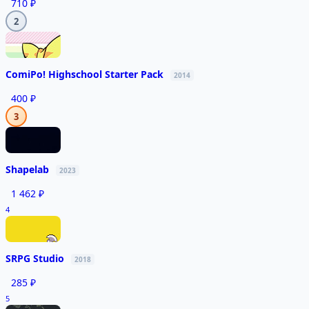
710 ₽
2
ComiPo! Highschool Starter Pack
2014
400 ₽
3
Shapelab
2023
1 462 ₽
4
SRPG Studio
2018
285 ₽
5