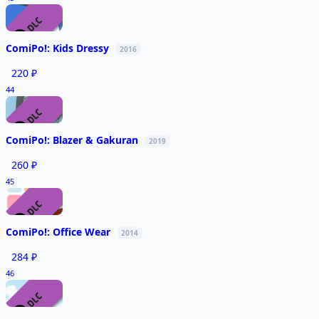
ComiPo!: Kids Dressy
2016
220 ₽
44
ComiPo!: Blazer & Gakuran
2019
260 ₽
45
ComiPo!: Office Wear
2014
284 ₽
46