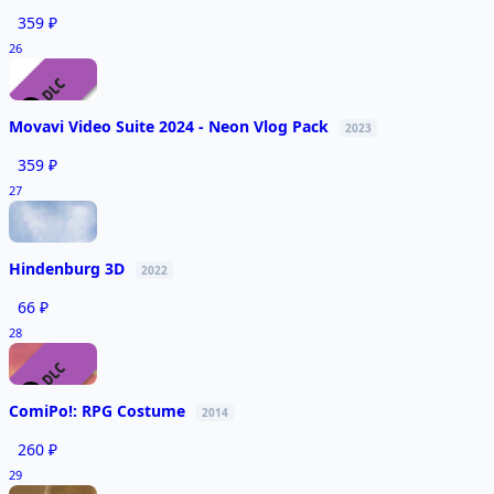
359 ₽
26
Movavi Video Suite 2024 - Neon Vlog Pack
2023
359 ₽
27
Hindenburg 3D
2022
66 ₽
28
ComiPo!: RPG Costume
2014
260 ₽
29