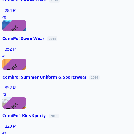
2014
284 ₽
40
ComiPo! Swim Wear
2014
352 ₽
41
ComiPo! Summer Uniform & Sportswear
2014
352 ₽
42
ComiPo!: Kids Sporty
2016
220 ₽
43