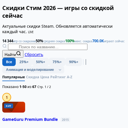
Скидки Стим 2026 — игры со скидкой
сейчас
Актуальные скидки Steam. Обновляется автоматически
каждый час.
LIVE
14 344
50%
100%
700.0K
игр со скидками
средняя скидка
макс. скидка
играют сейчас
Сбросить
Найти
Все
25%+
50%+
75%+
90%+
Популярные
Скидка
Цена
Рейтинг
A-Z
Показано
1-50
из
67
Стр. 1 / 2
1
ХИТ
GameGuru Premium Bundle
2015