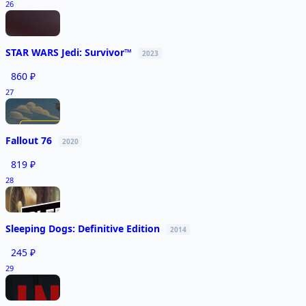
26
STAR WARS Jedi: Survivor™
2023
860 ₽
27
Fallout 76
2020
819 ₽
28
Sleeping Dogs: Definitive Edition
2014
245 ₽
29