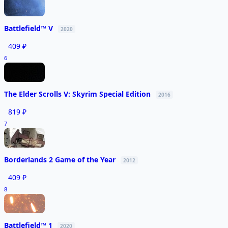
Battlefield™ V
2020
409 ₽
6
The Elder Scrolls V: Skyrim Special Edition
2016
819 ₽
7
Borderlands 2 Game of the Year
2012
409 ₽
8
Battlefield™ 1
2020