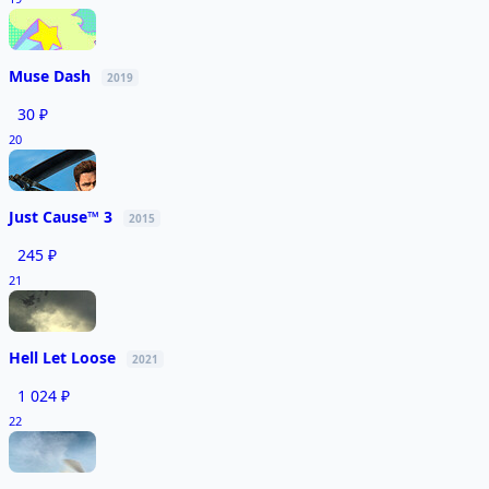
Muse Dash
2019
30 ₽
20
Just Cause™ 3
2015
245 ₽
21
Hell Let Loose
2021
1 024 ₽
22