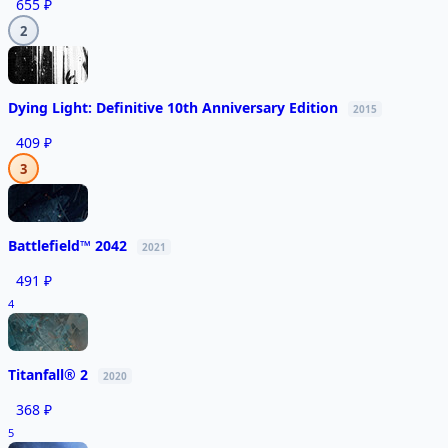
655 ₽
2
Dying Light: Definitive 10th Anniversary Edition
2015
409 ₽
3
Battlefield™ 2042
2021
491 ₽
4
Titanfall® 2
2020
368 ₽
5