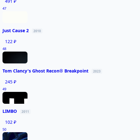
491 ₽
47
Just Cause 2
2010
122 ₽
48
Tom Clancy's Ghost Recon® Breakpoint
2023
245 ₽
49
LIMBO
2011
102 ₽
50