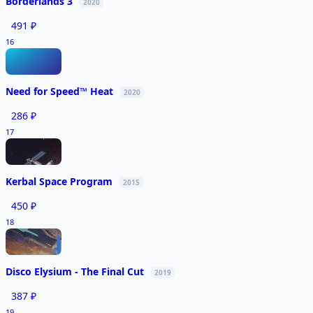
Borderlands 3
2020
491 ₽
16
Need for Speed™ Heat
2020
286 ₽
17
Kerbal Space Program
2015
450 ₽
18
Disco Elysium - The Final Cut
2019
387 ₽
19