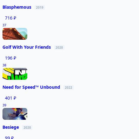
Blasphemous
2019
716 ₽
37
Golf With Your Friends
2020
196 ₽
38
Need for Speed™ Unbound
2022
401 ₽
39
Besiege
2020
99 ₽