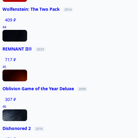
Wolfenstein: The Two Pack
2014
409 ₽
44
REMNANT II®
2023
717 ₽
45
Oblivion Game of the Year Deluxe
2009
307 ₽
46
Dishonored 2
2016