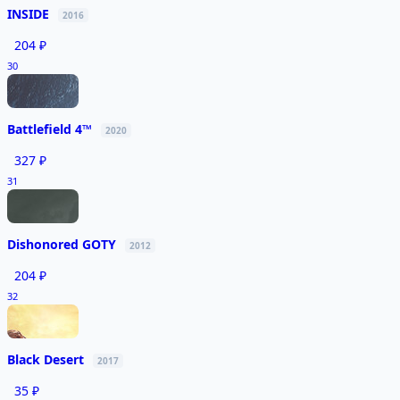
INSIDE
2016
204 ₽
30
Battlefield 4™
2020
327 ₽
31
Dishonored GOTY
2012
204 ₽
32
Black Desert
2017
35 ₽