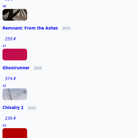
40
Remnant: From the Ashes
2019
259 ₽
41
Ghostrunner
2020
374 ₽
42
Chivalry 2
2022
239 ₽
43