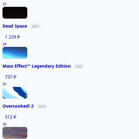
33
Dead Space
2023
1 229 ₽
34
Mass Effect™ Legendary Edition
2021
737 ₽
35
Overcooked! 2
2018
512 ₽
36