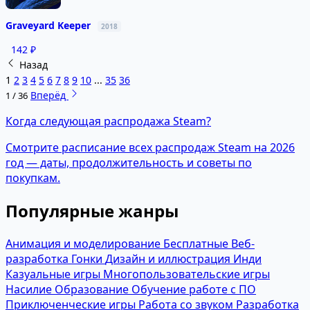
Graveyard Keeper
2018
142 ₽
Назад
1
2
3
4
5
6
7
8
9
10
...
35
36
Вперёд
1 / 36
Когда следующая распродажа Steam?
Смотрите расписание всех распродаж Steam на 2026
год — даты, продолжительность и советы по
покупкам.
Популярные жанры
Анимация и моделирование
Бесплатные
Веб-
разработка
Гонки
Дизайн и иллюстрация
Инди
Казуальные игры
Многопользовательские игры
Насилие
Образование
Обучение работе с ПО
Приключенческие игры
Работа со звуком
Разработка