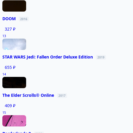
DOOM
2016
327 ₽
13
STAR WARS Jedi: Fallen Order Deluxe Edition
2019
655 ₽
14
The Elder Scrolls® Online
2017
409 ₽
15