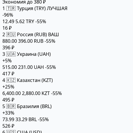
Экономия до 380 ₽
1
🇹🇷 Турция (TRY)
ЛУЧШАЯ
-96%
12.49
5.62 TRY
-55%
16 ₽
2
🇷🇺 Россия (RUB)
ВАШ
880.00
396.00 RUB
-55%
396 ₽
3
🇺🇦 Украина (UAH)
+5%
515.00
231.00 UAH
-55%
417 ₽
4
🇰🇿 Казахстан (KZT)
+25%
6,400.00
2,880.00 KZT
-55%
495 ₽
5
🇧🇷 Бразилия (BRL)
+33%
73.99
33.29 BRL
-55%
526 ₽
6
🇺🇸 США (USD)