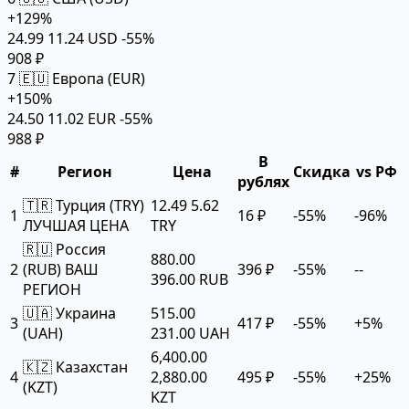
+129%
24.99
11.24 USD
-55%
908 ₽
7
🇪🇺 Европа (EUR)
+150%
24.50
11.02 EUR
-55%
988 ₽
В
#
Регион
Цена
Скидка
vs РФ
рублях
🇹🇷 Турция (TRY)
12.49
5.62
1
16 ₽
-55%
-96%
ЛУЧШАЯ ЦЕНА
TRY
🇷🇺 Россия
880.00
2
(RUB)
ВАШ
396 ₽
-55%
--
396.00 RUB
РЕГИОН
🇺🇦 Украина
515.00
3
417 ₽
-55%
+5%
(UAH)
231.00 UAH
6,400.00
🇰🇿 Казахстан
4
2,880.00
495 ₽
-55%
+25%
(KZT)
KZT