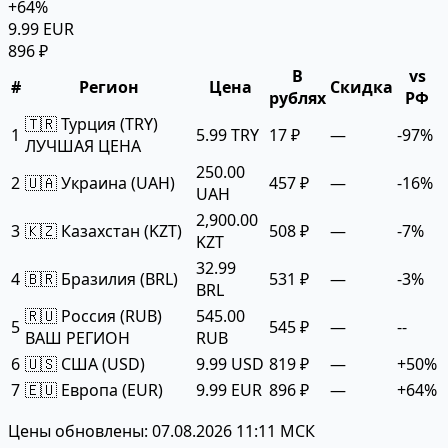
+64%
9.99 EUR
896 ₽
В
vs
#
Регион
Цена
Скидка
рублях
РФ
🇹🇷 Турция (TRY)
1
5.99 TRY
17 ₽
—
-97%
ЛУЧШАЯ ЦЕНА
250.00
2
🇺🇦 Украина (UAH)
457 ₽
—
-16%
UAH
2,900.00
3
🇰🇿 Казахстан (KZT)
508 ₽
—
-7%
KZT
32.99
4
🇧🇷 Бразилия (BRL)
531 ₽
—
-3%
BRL
🇷🇺 Россия (RUB)
545.00
5
545 ₽
—
--
ВАШ РЕГИОН
RUB
6
🇺🇸 США (USD)
9.99 USD
819 ₽
—
+50%
7
🇪🇺 Европа (EUR)
9.99 EUR
896 ₽
—
+64%
Цены обновлены: 07.08.2026 11:11 МСК