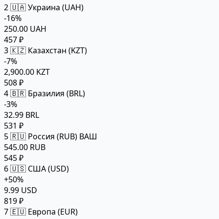
2
🇺🇦 Украина (UAH)
-16%
250.00 UAH
457 ₽
3
🇰🇿 Казахстан (KZT)
-7%
2,900.00 KZT
508 ₽
4
🇧🇷 Бразилия (BRL)
-3%
32.99 BRL
531 ₽
5
🇷🇺 Россия (RUB)
ВАШ
545.00 RUB
545 ₽
6
🇺🇸 США (USD)
+50%
9.99 USD
819 ₽
7
🇪🇺 Европа (EUR)