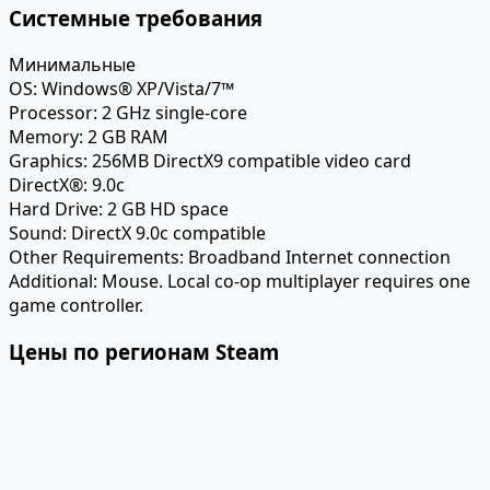
Системные требования
Минимальные
OS:
Windows® XP/Vista/7™
Processor:
2 GHz single-core
Memory:
2 GB RAM
Graphics:
256MB DirectX9 compatible video card
DirectX®:
9.0c
Hard Drive:
2 GB HD space
Sound:
DirectX 9.0c compatible
Other Requirements:
Broadband Internet connection
Additional:
Mouse. Local co-op multiplayer requires one
game controller.
Цены по регионам Steam