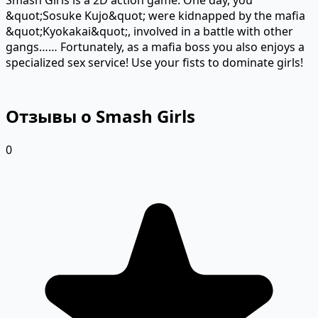
Smash Girls is a 2D action game. One day, you
&quot;Sosuke Kujo&quot; were kidnapped by the mafia
&quot;Kyokakai&quot;, involved in a battle with other
gangs…… Fortunately, as a mafia boss you also enjoys a
specialized sex service! Use your fists to dominate girls!
Отзывы о Smash Girls
0