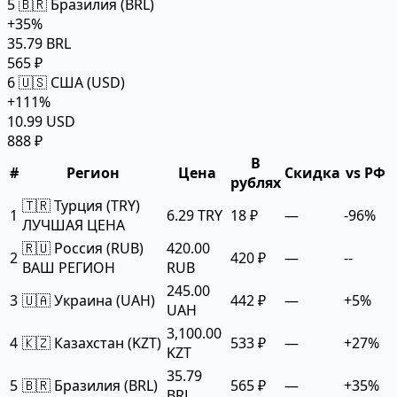
5
🇧🇷 Бразилия (BRL)
+35%
35.79 BRL
565 ₽
6
🇺🇸 США (USD)
+111%
10.99 USD
888 ₽
В
#
Регион
Цена
Скидка
vs РФ
рублях
🇹🇷 Турция (TRY)
1
6.29 TRY
18 ₽
—
-96%
ЛУЧШАЯ ЦЕНА
🇷🇺 Россия (RUB)
420.00
2
420 ₽
—
--
ВАШ РЕГИОН
RUB
245.00
3
🇺🇦 Украина (UAH)
442 ₽
—
+5%
UAH
3,100.00
4
🇰🇿 Казахстан (KZT)
533 ₽
—
+27%
KZT
35.79
5
🇧🇷 Бразилия (BRL)
565 ₽
—
+35%
BRL