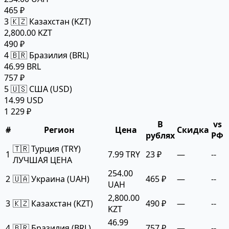
465 ₽
3
🇰🇿 Казахстан (KZT)
2,800.00 KZT
490 ₽
4
🇧🇷 Бразилия (BRL)
46.99 BRL
757 ₽
5
🇺🇸 США (USD)
14.99 USD
1 229 ₽
В
vs
#
Регион
Цена
Скидка
рублях
РФ
🇹🇷 Турция (TRY)
1
7.99 TRY
23 ₽
—
--
ЛУЧШАЯ ЦЕНА
254.00
2
🇺🇦 Украина (UAH)
465 ₽
—
--
UAH
2,800.00
3
🇰🇿 Казахстан (KZT)
490 ₽
—
--
KZT
46.99
4
🇧🇷 Бразилия (BRL)
757 ₽
—
--