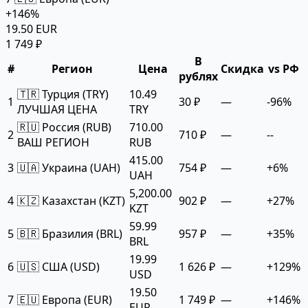
+146%
19.50 EUR
1 749 ₽
В
#
Регион
Цена
Скидка
vs РФ
рублях
🇹🇷 Турция (TRY)
10.49
1
30 ₽
—
-96%
ЛУЧШАЯ ЦЕНА
TRY
🇷🇺 Россия (RUB)
710.00
2
710 ₽
—
--
ВАШ РЕГИОН
RUB
415.00
3
🇺🇦 Украина (UAH)
754 ₽
—
+6%
UAH
5,200.00
4
🇰🇿 Казахстан (KZT)
902 ₽
—
+27%
KZT
59.99
5
🇧🇷 Бразилия (BRL)
957 ₽
—
+35%
BRL
19.99
6
🇺🇸 США (USD)
1 626 ₽
—
+129%
USD
19.50
7
🇪🇺 Европа (EUR)
1 749 ₽
—
+146%
EUR