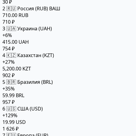
30 ₽
2
🇷🇺 Россия (RUB)
ВАШ
710.00 RUB
710 ₽
3
🇺🇦 Украина (UAH)
+6%
415.00 UAH
754 ₽
4
🇰🇿 Казахстан (KZT)
+27%
5,200.00 KZT
902 ₽
5
🇧🇷 Бразилия (BRL)
+35%
59.99 BRL
957 ₽
6
🇺🇸 США (USD)
+129%
19.99 USD
1 626 ₽
7
🇪🇺 Европа (EUR)