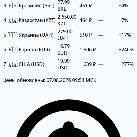
27.99
3
🇧🇷 Бразилия (BRL)
451 ₽
—
+4%
BRL
2,650.00
4
🇰🇿 Казахстан (KZT)
464 ₽
—
+7%
KZT
279.00
5
🇺🇦 Украина (UAH)
510 ₽
—
+17%
UAH
16.79
6
🇪🇺 Европа (EUR)
1 506 ₽
—
+246%
EUR
19.99
7
🇺🇸 США (USD)
1 639 ₽
—
+277%
USD
Цены обновлены: 07.08.2026 09:54 МСК