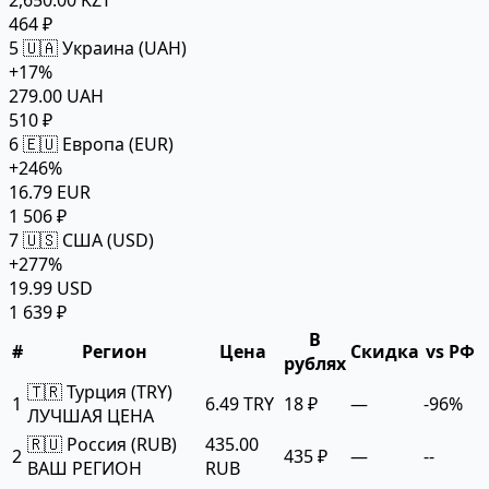
464 ₽
5
🇺🇦 Украина (UAH)
+17%
279.00 UAH
510 ₽
6
🇪🇺 Европа (EUR)
+246%
16.79 EUR
1 506 ₽
7
🇺🇸 США (USD)
+277%
19.99 USD
1 639 ₽
В
#
Регион
Цена
Скидка
vs РФ
рублях
🇹🇷 Турция (TRY)
1
6.49 TRY
18 ₽
—
-96%
ЛУЧШАЯ ЦЕНА
🇷🇺 Россия (RUB)
435.00
2
435 ₽
—
--
ВАШ РЕГИОН
RUB