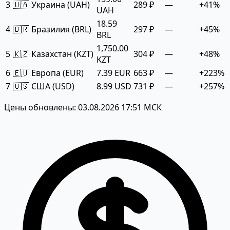
3
🇺🇦 Украина (UAH)
289 ₽
—
+41%
UAH
18.59
4
🇧🇷 Бразилия (BRL)
297 ₽
—
+45%
BRL
1,750.00
5
🇰🇿 Казахстан (KZT)
304 ₽
—
+48%
KZT
6
🇪🇺 Европа (EUR)
7.39 EUR
663 ₽
—
+223%
7
🇺🇸 США (USD)
8.99 USD
731 ₽
—
+257%
Цены обновлены: 03.08.2026 17:51 МСК