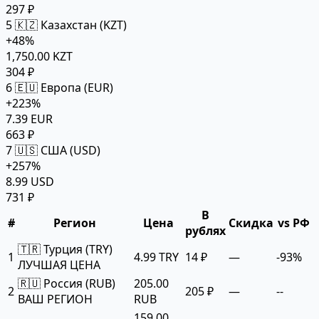
297 ₽
5
🇰🇿 Казахстан (KZT)
+48%
1,750.00 KZT
304 ₽
6
🇪🇺 Европа (EUR)
+223%
7.39 EUR
663 ₽
7
🇺🇸 США (USD)
+257%
8.99 USD
731 ₽
В
#
Регион
Цена
Скидка
vs РФ
рублях
🇹🇷 Турция (TRY)
1
4.99 TRY
14 ₽
—
-93%
ЛУЧШАЯ ЦЕНА
🇷🇺 Россия (RUB)
205.00
2
205 ₽
—
--
ВАШ РЕГИОН
RUB
159.00