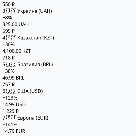
550 ₽
3
🇺🇦 Украина (UAH)
+8%
325.00 UAH
595 ₽
4
🇰🇿 Казахстан (KZT)
+30%
4,100.00 KZT
718 ₽
5
🇧🇷 Бразилия (BRL)
+38%
46.99 BRL
757 ₽
6
🇺🇸 США (USD)
+123%
14.99 USD
1 229 ₽
7
🇪🇺 Европа (EUR)
+141%
14.79 EUR