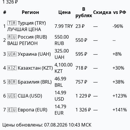
1 326 ₽
В
#
Регион
Цена
Скидка
vs РФ
рублях
🇹🇷 Турция (TRY)
1
7.99 TRY
23 ₽
—
-96%
ЛУЧШАЯ ЦЕНА
🇷🇺 Россия (RUB)
550.00
2
550 ₽
—
--
ВАШ РЕГИОН
RUB
325.00
3
🇺🇦 Украина (UAH)
595 ₽
—
+8%
UAH
4,100.00
4
🇰🇿 Казахстан (KZT)
718 ₽
—
+30%
KZT
46.99
5
🇧🇷 Бразилия (BRL)
757 ₽
—
+38%
BRL
14.99
6
🇺🇸 США (USD)
1 229 ₽
—
+123%
USD
14.79
7
🇪🇺 Европа (EUR)
1 326 ₽
—
+141%
EUR
Цены обновлены: 07.08.2026 10:43 МСК