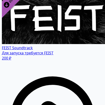
FEIST Soundtrack
Для запуска требуется FEIST
200 ₽