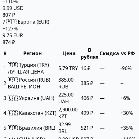
+110%
9.99 USD
807 ₽
7
🇪🇺 Европа (EUR)
+127%
9.75 EUR
874 ₽
В
#
Регион
Цена
Скидка
vs РФ
рублях
🇹🇷 Турция (TRY)
1
5.79 TRY
16 ₽
—
-96%
ЛУЧШАЯ ЦЕНА
🇷🇺 Россия (RUB)
385.00
2
385 ₽
—
--
ВАШ РЕГИОН
RUB
225.00
3
🇺🇦 Украина (UAH)
406 ₽
—
+6%
UAH
2,900.00
4
🇰🇿 Казахстан (KZT)
499 ₽
—
+30%
KZT
32.99
5
🇧🇷 Бразилия (BRL)
521 ₽
—
+35%
BRL