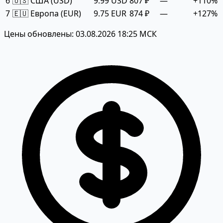
6
🇺🇸 США (USD)
9.99 USD
807 ₽
—
+110%
7
🇪🇺 Европа (EUR)
9.75 EUR
874 ₽
—
+127%
Цены обновлены: 03.08.2026 18:25 МСК