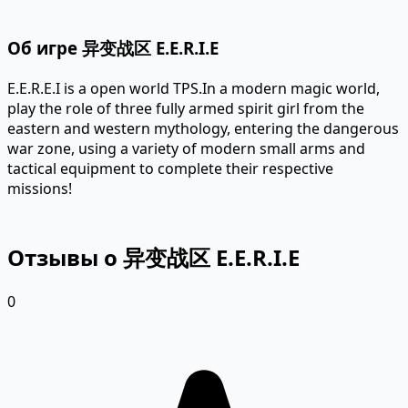
Об игре 异变战区 E.E.R.I.E
E.E.R.E.I is a open world TPS.In a modern magic world,
play the role of three fully armed spirit girl from the
eastern and western mythology, entering the dangerous
war zone, using a variety of modern small arms and
tactical equipment to complete their respective
missions!
Отзывы о 异变战区 E.E.R.I.E
0