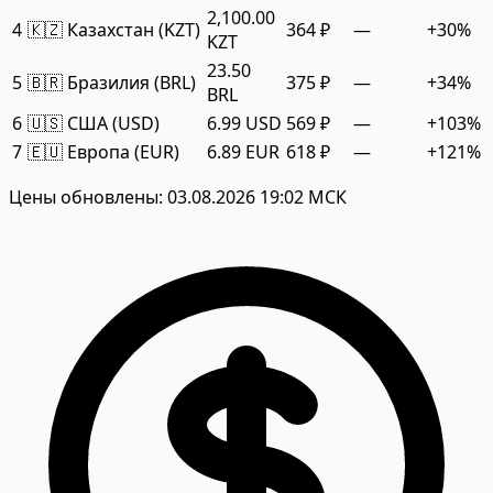
2,100.00
4
🇰🇿 Казахстан (KZT)
364 ₽
—
+30%
KZT
23.50
5
🇧🇷 Бразилия (BRL)
375 ₽
—
+34%
BRL
6
🇺🇸 США (USD)
6.99 USD
569 ₽
—
+103%
7
🇪🇺 Европа (EUR)
6.89 EUR
618 ₽
—
+121%
Цены обновлены: 03.08.2026 19:02 МСК