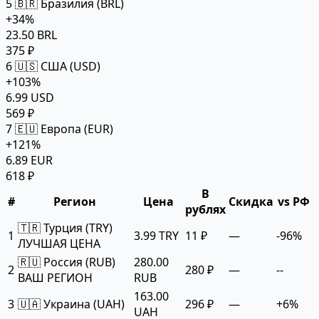
5
🇧🇷 Бразилия (BRL)
+34%
23.50 BRL
375 ₽
6
🇺🇸 США (USD)
+103%
6.99 USD
569 ₽
7
🇪🇺 Европа (EUR)
+121%
6.89 EUR
618 ₽
В
#
Регион
Цена
Скидка
vs РФ
рублях
🇹🇷 Турция (TRY)
1
3.99 TRY
11 ₽
—
-96%
ЛУЧШАЯ ЦЕНА
🇷🇺 Россия (RUB)
280.00
2
280 ₽
—
--
ВАШ РЕГИОН
RUB
163.00
3
🇺🇦 Украина (UAH)
296 ₽
—
+6%
UAH