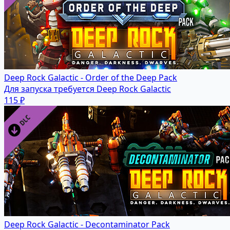
Deep Rock Galactic - Order of the Deep Pack
Для запуска требуется Deep Rock Galactic
115 ₽
Deep Rock Galactic - Decontaminator Pack