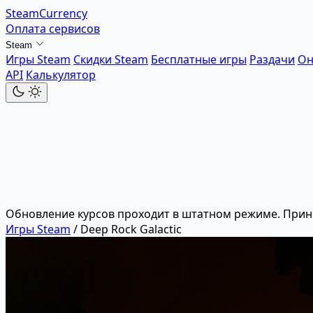
SteamCurrency
Оплата сервисов
Steam
Игры Steam
Скидки Steam
Бесплатные игры
Раздачи
Он
API
Калькулятор
Обновление курсов проходит в штатном режиме. Прин
Игры Steam
/
Deep Rock Galactic