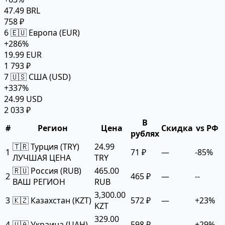
47.49 BRL
758 ₽
6
🇪🇺 Европа (EUR)
+286%
19.99 EUR
1 793 ₽
7
🇺🇸 США (USD)
+337%
24.99 USD
2 033 ₽
В
#
Регион
Цена
Скидка
vs РФ
рублях
🇹🇷 Турция (TRY)
24.99
1
71 ₽
—
-85%
ЛУЧШАЯ ЦЕНА
TRY
🇷🇺 Россия (RUB)
465.00
2
465 ₽
—
--
ВАШ РЕГИОН
RUB
3,300.00
3
🇰🇿 Казахстан (KZT)
572 ₽
—
+23%
KZT
329.00
4
🇺🇦 Украина (UAH)
598 ₽
—
+29%