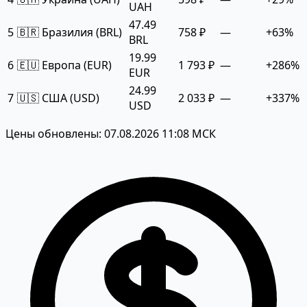
UAH
47.49
5
🇧🇷 Бразилия (BRL)
758 ₽
—
+63%
BRL
19.99
6
🇪🇺 Европа (EUR)
1 793 ₽
—
+286%
EUR
24.99
7
🇺🇸 США (USD)
2 033 ₽
—
+337%
USD
Цены обновлены: 07.08.2026 11:08 МСК