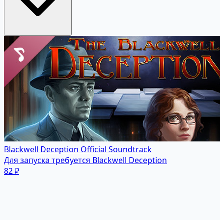
Blackwell Deception Official Soundtrack
Для запуска требуется Blackwell Deception
82 ₽