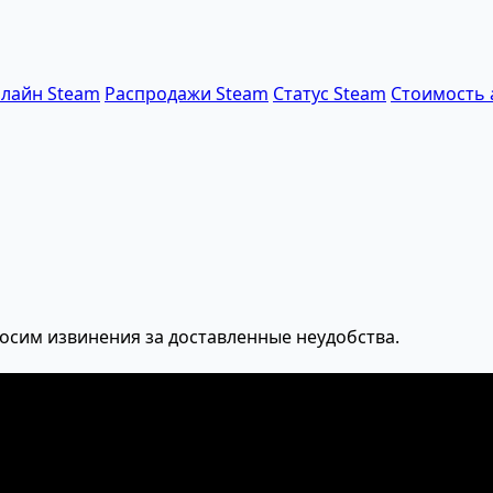
лайн Steam
Распродажи Steam
Статус Steam
Стоимость 
осим извинения за доставленные неудобства.