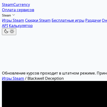
SteamCurrency
Оплата сервисов
Steam
Игры Steam
Скидки Steam
Бесплатные игры
Раздачи
Он
API
Калькулятор
Обновление курсов проходит в штатном режиме. Прин
Игры Steam
/
Blackwell Deception