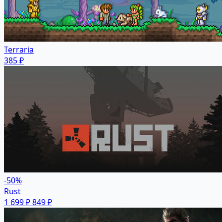
Terraria
385 ₽
-50%
Rust
1 699 ₽
849 ₽