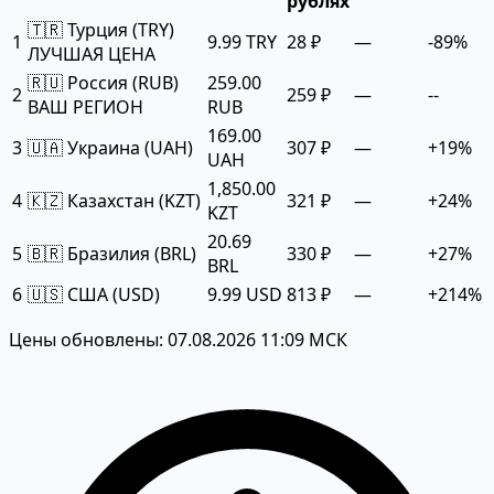
рублях
🇹🇷 Турция (TRY)
1
9.99 TRY
28 ₽
—
-89%
ЛУЧШАЯ ЦЕНА
🇷🇺 Россия (RUB)
259.00
2
259 ₽
—
--
ВАШ РЕГИОН
RUB
169.00
3
🇺🇦 Украина (UAH)
307 ₽
—
+19%
UAH
1,850.00
4
🇰🇿 Казахстан (KZT)
321 ₽
—
+24%
KZT
20.69
5
🇧🇷 Бразилия (BRL)
330 ₽
—
+27%
BRL
6
🇺🇸 США (USD)
9.99 USD
813 ₽
—
+214%
Цены обновлены: 07.08.2026 11:09 МСК