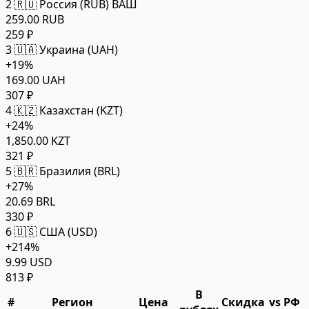
2
🇷🇺 Россия (RUB)
ВАШ
259.00 RUB
259 ₽
3
🇺🇦 Украина (UAH)
+19%
169.00 UAH
307 ₽
4
🇰🇿 Казахстан (KZT)
+24%
1,850.00 KZT
321 ₽
5
🇧🇷 Бразилия (BRL)
+27%
20.69 BRL
330 ₽
6
🇺🇸 США (USD)
+214%
9.99 USD
813 ₽
В
#
Регион
Цена
Скидка
vs РФ