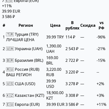
7
🇪🇺 Европа (EUR)
+11%
39.99 EUR
3 586 ₽
В
vs
#
Регион
Цена
Скидка
рублях
РФ
🇹🇷 Турция (TRY)
1
39.99 TRY
114 ₽
—
-96%
ЛУЧШАЯ ЦЕНА
1,390.00
2
🇺🇦 Украина (UAH)
2 543 ₽
—
-21%
UAH
169.00
3
🇧🇷 Бразилия (BRL)
2 722 ₽
—
-15%
BRL
🇷🇺 Россия (RUB)
3,220.00
4
3 220 ₽
—
--
ВАШ РЕГИОН
RUB
39.99
5
🇺🇸 США (USD)
3 278 ₽
—
+2%
USD
18,900.00
6
🇰🇿 Казахстан (KZT)
3 308 ₽
—
+3%
KZT
7
🇪🇺 Европа (EUR)
39.99 EUR
3 586 ₽
—
+11%