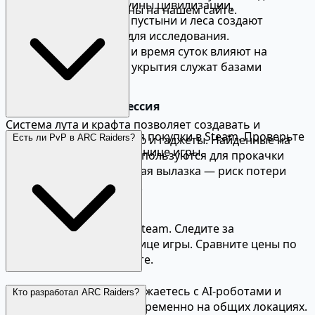
красиво и пугающе. Руины цивилизации,
акциями. Сравните цены на нашем сайте.
заброшенные города, пустыни и леса создают
разнообразные зоны для исследования.
Динамическая погода и время суток влияют на
геймплей. Подземные укрытия служат базами
человечества.
Снаряжение и прогрессия
Система лута и крафта позволяет создавать и
ARC Raiders доступна для покупки в Steam. Проверьте
Есть ли PvP в ARC Raiders?
улучшать оружие, броню и гаджеты. Найденные на
актуальную цену на странице игры.
поверхности ресурсы используются для прокачки
персонажа и базы. Каждая вылазка — риск потери
снаряжения при смерти.
Цены в Steam
ARC Raiders доступна в Steam. Следите за
обновлениями на странице игры. Сравните цены по
регионам на нашем сайте.
Да, PvPvE формат: вы сражаетесь с AI-роботами и
Кто разработал ARC Raiders?
другими игроками одновременно на общих локациях.