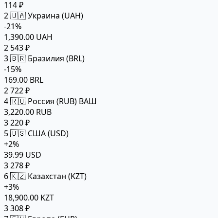
114 ₽
2
🇺🇦 Украина (UAH)
-21%
1,390.00 UAH
2 543 ₽
3
🇧🇷 Бразилия (BRL)
-15%
169.00 BRL
2 722 ₽
4
🇷🇺 Россия (RUB)
ВАШ
3,220.00 RUB
3 220 ₽
5
🇺🇸 США (USD)
+2%
39.99 USD
3 278 ₽
6
🇰🇿 Казахстан (KZT)
+3%
18,900.00 KZT
3 308 ₽