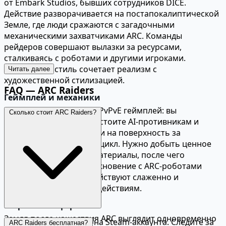
от Embark Studios, бывших сотрудников DICE.
Действие разворачивается на постапокалиптической
Земле, где люди сражаются с загадочными
механическими захватчиками ARC. Команды
рейдеров совершают вылазки за ресурсами,
сталкиваясь с роботами и другими игроками.
Визуальный стиль сочетает реализм с
Читать далее
художественной стилизацией.
FAQ — ARC Raiders
Геймплей и механики
ARC Raiders предлагает PvPvE геймплей: вы
Сколько стоит ARC Raiders?
одновременно противостоите AI-противникам и
другим игрокам. Вылазки на поверхность за
ресурсами — основной цикл. Нужно добыть ценное
снаряжение, детали и материалы, после чего
вернуться на базу. Столкновение с ARC-роботами
требует тактики: они действуют слаженно и
адаптируются к вашим действиям.
Мир и атмосфера
Земля после нашествия ARC выглядит одновременно
Цена зависит от региона Steam-аккаунта. Следите за
ARC Raiders бесплатная?