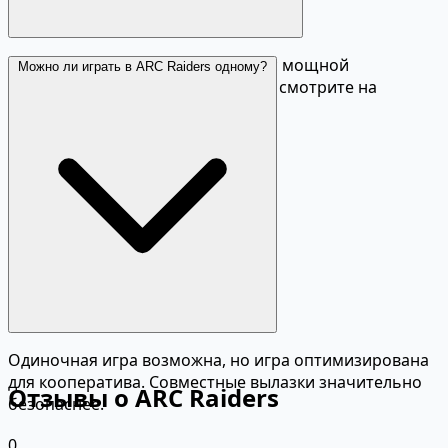
Рекомендуется современный ПК с мощной
Можно ли играть в ARC Raiders одному?
видеокартой. Точные требования смотрите на
странице игры в Steam.
Одиночная игра возможна, но игра оптимизирована
для кооператива. Совместные вылазки значительно
Отзывы о ARC Raiders
безопаснее.
0