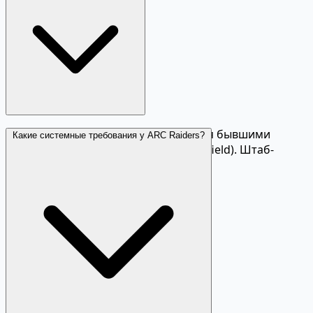
Embark Studios — студия, основанная бывшими
Какие системные требования у ARC Raiders?
сотрудниками DICE (создатели Battlefield). Штаб-
квартира в Стокгольме.